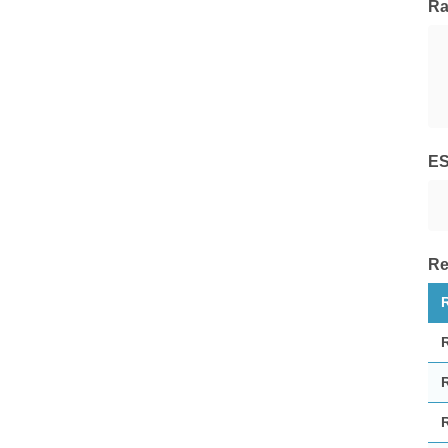
Ra
Pegaso Capital Partners
Tutte le Società di Gestione
E
Re