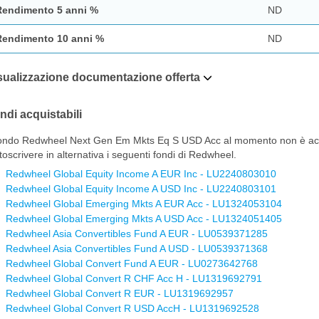
Rendimento 5 anni %
ND
Rendimento 10 anni %
ND
sualizzazione documentazione offerta
ndi acquistabili
fondo Redwheel Next Gen Em Mkts Eq S USD Acc al momento non è acqui
toscrivere in alternativa i seguenti fondi di Redwheel.
Redwheel Global Equity Income A EUR Inc - LU2240803010
Redwheel Global Equity Income A USD Inc - LU2240803101
Redwheel Global Emerging Mkts A EUR Acc - LU1324053104
Redwheel Global Emerging Mkts A USD Acc - LU1324051405
Redwheel Asia Convertibles Fund A EUR - LU0539371285
Redwheel Asia Convertibles Fund A USD - LU0539371368
Redwheel Global Convert Fund A EUR - LU0273642768
Redwheel Global Convert R CHF Acc H - LU1319692791
Redwheel Global Convert R EUR - LU1319692957
Redwheel Global Convert R USD AccH - LU1319692528