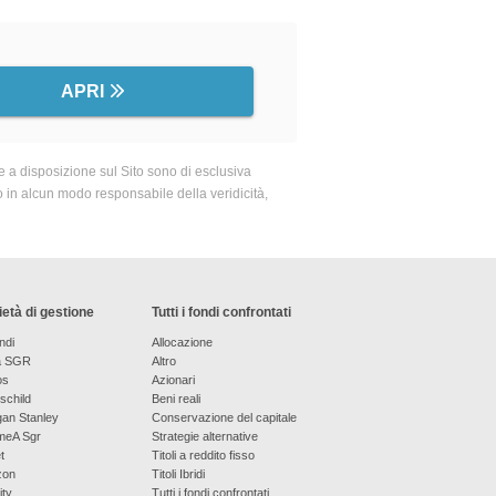
APRI
 a disposizione sul Sito sono di esclusiva
o in alcun modo responsabile della veridicità,
età di gestione
Tutti i fondi confrontati
ndi
Allocazione
a SGR
Altro
os
Azionari
schild
Beni reali
an Stanley
Conservazione del capitale
meA Sgr
Strategie alternative
t
Titoli a reddito fisso
zon
Titoli Ibridi
ity
Tutti i fondi confrontati