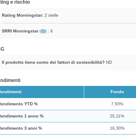
ting e rischio
Rating Morningstar:
2 stelle
SRRI Morningstar
(
)
: 6
SG
Il prodotto tiene conto dei fattori di sostenibilità?
ND
ndimenti
Rendimenti
Fondo
Rendimento YTD %
7,93%
Rendimento 1 anno %
25,11%
Rendimento 3 anni %
16,30%