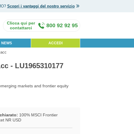
MO?
Scopri i vantaggi del nostro servizio
800 92 92 95
NEWS
ACCEDI
 acc
cc - LU1965310177
 emerging markets and frontier equity
chiarato:
100% MSCI Frontier
ket NR USD