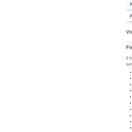
Vi
Fo
Il 
sot