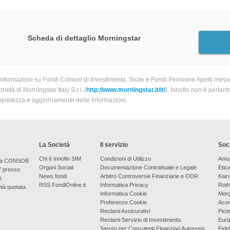
Scheda di dettaglio Morningstar
informazioni su Fondi Comuni di Investimento, Sicav e Fondi Pensione Aperti messe
rietà di Morningstar Italy S.r.l. (
http://www.morningstar.it/it/
). Innofin non è pertant
pletezza e aggiornamento delle Informazioni.
La Società
Il servizio
Soci
Chi è Innofin SIM
Condizioni di Utilizzo
Amu
bera CONSOB
Organi Sociali
Documentazione Contrattuale e Legale
Etic
7 presso
News fondi
Arbitro Controversie Finanziarie e ODR
Kair
6
RSS FondiOnline.it
Informativa Privacy
Roth
età quotata
Informativa Cookie
Morg
Preferenze Cookie
Aco
Reclami Assicurativi
Picte
Reclami Servizio di Investimento
Euri
Servizi per Consulenti Finanziari Autonomi
Fidel