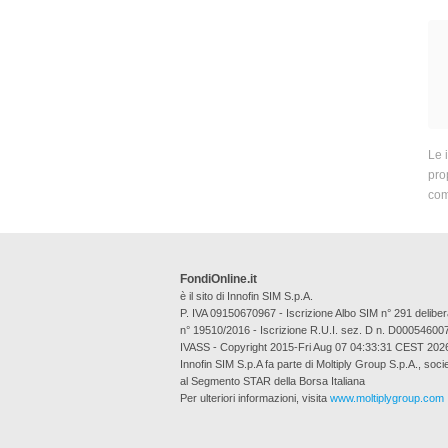
Le 
prop
com
FondiOnline.it
è il sito di Innofin SIM S.p.A.
P. IVA 09150670967 - Iscrizione Albo SIM n° 291 deli
n° 19510/2016 - Iscrizione R.U.I. sez. D n. D00054600
IVASS - Copyright 2015-Fri Aug 07 04:33:31 CEST 202
Innofin SIM S.p.A fa parte di Moltiply Group S.p.A., soci
al Segmento STAR della Borsa Italiana
Per ulteriori informazioni, visita
www.moltiplygroup.com