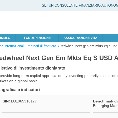
SEI UN CONSULENTE FINANZIARIO AUTONO
CUMULO
FONDI PENSIONE
ASSICURAZIONE VITA
ri internazionali - mercati di frontiera
redwheel next gen em mkts eq s usd
edwheel Next Gen Em Mkts Eq S USD A
iettivo di investimento dichiarato
provide long term capital appreciation by investing primarily in smaller
kets on a global basis.
agrafica e indicatori
ISIN:
LU1965310177
Benchmark di
Emerging Mar