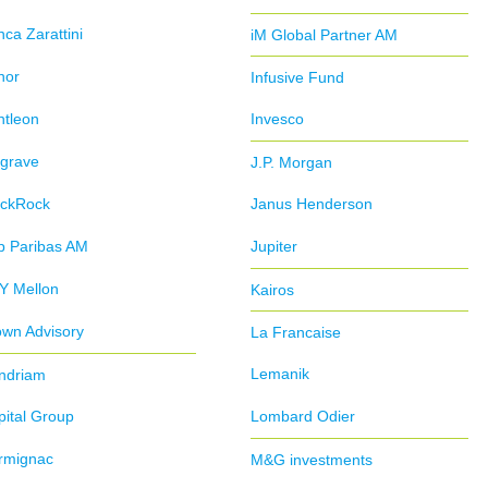
ca Zarattini
iM Global Partner AM
nor
Infusive Fund
ntleon
Invesco
lgrave
J.P. Morgan
ackRock
Janus Henderson
p Paribas AM
Jupiter
Y Mellon
Kairos
own Advisory
La Francaise
Lemanik
ndriam
ital Group
Lombard Odier
rmignac
M&G investments