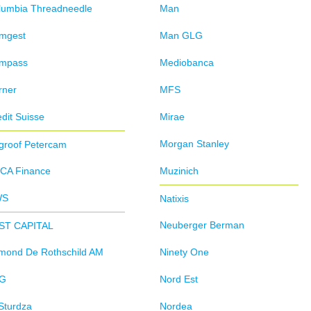
lumbia Threadneedle
Man
mgest
Man GLG
mpass
Mediobanca
rner
MFS
dit Suisse
Mirae
Morgan Stanley
groof Petercam
CA Finance
Muzinich
WS
Natixis
Neuberger Berman
ST CAPITAL
mond De Rothschild AM
Ninety One
G
Nord Est
Sturdza
Nordea