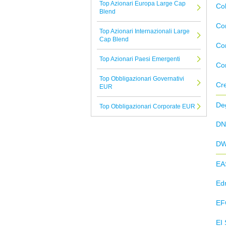
Top Azionari Europa Large Cap
Co
Blend
Co
Top Azionari Internazionali Large
Cap Blend
Co
Top Azionari Paesi Emergenti
Co
Top Obbligazionari Governativi
Cre
EUR
De
Top Obbligazionari Corporate EUR
DN
D
EA
Ed
EF
EI 