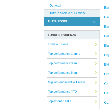
Generali
Ban
Tutte le Società di Gestione
Ba
TUTTI I FONDI
Ba
Allocazione
FONDI IN EVIDENZA
Be
Altro
Fondi a 5 stelle
Azionari
Bl
Beni reali
Top performance 1 anno
Bn
Conservazione del capitale
Top performance 3 anni
BN
Strategie alternative
Top performance 5 anni
Br
Titoli a reddito fisso
Migliori rendimenti a 1 mese
Titoli Ibridi
Ca
Tutti i fondi confrontati
Top performance YTD
Cap
Top Azionari Italia
Ca