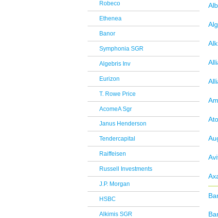
Robeco
Al
Reclami Assicurativi
Ethenea
Reclami Servizio di Investimento
Alg
Banor
Al
Symphonia SGR
All
Algebris Inv
Eurizon
All
T. Rowe Price
Am
AcomeA Sgr
At
Janus Henderson
Au
Tendercapital
Raiffeisen
Avi
Russell Investments
Ax
J.P. Morgan
Ba
HSBC
Ba
Alkimis SGR