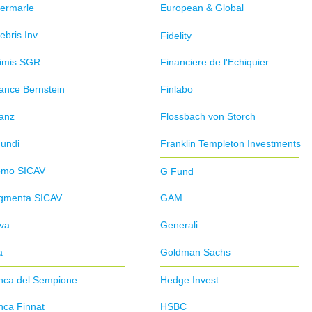
bermarle
European & Global
ebris Inv
Fidelity
kimis SGR
Financiere de l'Echiquier
iance Bernstein
Finlabo
ianz
Flossbach von Storch
undi
Franklin Templeton Investments
omo SICAV
G Fund
gmenta SICAV
GAM
va
Generali
a
Goldman Sachs
nca del Sempione
Hedge Invest
nca Finnat
HSBC