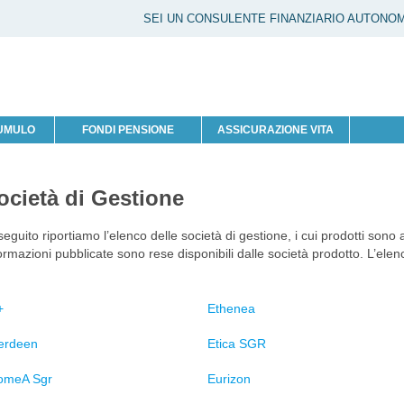
SEI UN CONSULENTE FINANZIARIO AUTONO
CUMULO
FONDI PENSIONE
ASSICURAZIONE VITA
ocietà di Gestione
seguito riportiamo l’elenco delle società di gestione, i cui prodotti sono a
ormazioni pubblicate sono rese disponibili dalle società prodotto. L’ele
+
Ethenea
erdeen
Etica SGR
omeA Sgr
Eurizon