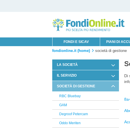
FONDI E SICAV
PIANI DI AC
fondionline.it (home)
società di gestione
S
LA SOCIETÀ
Chi è Innofin Sim
IL SERVIZIO
Di 
inf
Organi Sociali
Condizioni di Utilizzo
SOCIETÀ DI GESTIONE
News Fondi
Documentazione Contrattuale e
RBC Bluebay
Legale
8a
GAM
Arbitro Controversie Finanziarie
Ab
Degroof Petercam
Informativa Privacy
Ac
Oddo Meriten
Informativa Cookie