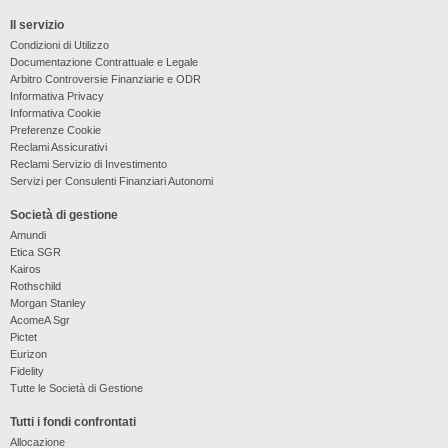
Il servizio
Condizioni di Utilizzo
Documentazione Contrattuale e Legale
Arbitro Controversie Finanziarie e ODR
Informativa Privacy
Informativa Cookie
Preferenze Cookie
Reclami Assicurativi
Reclami Servizio di Investimento
Servizi per Consulenti Finanziari Autonomi
Società di gestione
Amundi
Etica SGR
Kairos
Rothschild
Morgan Stanley
AcomeA Sgr
Pictet
Eurizon
Fidelity
Tutte le Società di Gestione
Tutti i fondi confrontati
Allocazione