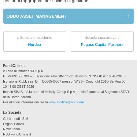
dei fondi raggruppati per società di gestione.
ODDO ASSET MANAGEMENT
« Società precedente
Società successiva »
Nordea
Pegaso Capital Partners
FondiOnline.it
è il sito di Innofin SIM S.p.A.
P. IVA 09150670967 - Iscrizione Albo SIM n° 291 delibera CONSOB n° 19510/2016 -
Iscrizione R.U.I. sez. D n. D000546007 presso IVASS - Copyright 2015-Sat Aug 08
10:43:00 CEST 2026
Innofin SIM S.p.A fa parte di Moltiply Group S.p.A., società quotata al Segmento STAR
della Borsa Italiana
Per ulteriori informazioni, visita
www.moltiplygroup.com
La Società
Chi è Innofin SIM
Organi Sociali
News fondi
RSS FondiOnline.it