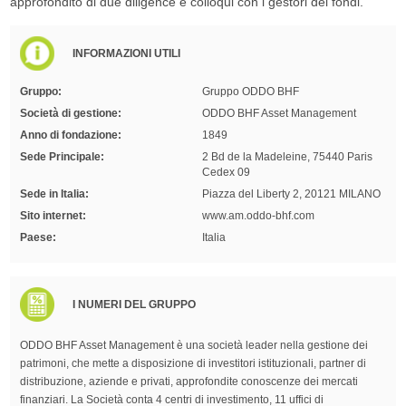
approfondito di due diligence e colloqui con i gestori dei fondi.
INFORMAZIONI UTILI
Gruppo:
Gruppo ODDO BHF
Società di gestione:
ODDO BHF Asset Management
Anno di fondazione:
1849
Sede Principale:
2 Bd de la Madeleine, 75440 Paris
Cedex 09
Sede in Italia:
Piazza del Liberty 2, 20121 MILANO
Sito internet:
www.am.oddo-bhf.com
Paese:
Italia
I NUMERI DEL GRUPPO
ODDO BHF Asset Management è una società leader nella gestione dei
patrimoni, che mette a disposizione di investitori istituzionali, partner di
distribuzione, aziende e privati, approfondite conoscenze dei mercati
finanziari. La Società conta 4 centri di investimento, 11 uffici di