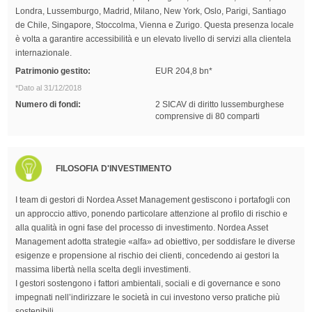
Londra, Lussemburgo, Madrid, Milano, New York, Oslo, Parigi, Santiago
de Chile, Singapore, Stoccolma, Vienna e Zurigo. Questa presenza locale
è volta a garantire accessibilità e un elevato livello di servizi alla clientela
internazionale.
Patrimonio gestito:
EUR 204,8 bn*
*Dato al 31/12/2018
Numero di fondi:
2 SICAV di diritto lussemburghese
comprensive di 80 comparti
FILOSOFIA D'INVESTIMENTO
I team di gestori di Nordea Asset Management gestiscono i portafogli con
un approccio attivo, ponendo particolare attenzione al profilo di rischio e
alla qualità in ogni fase del processo di investimento. Nordea Asset
Management adotta strategie «alfa» ad obiettivo, per soddisfare le diverse
esigenze e propensione al rischio dei clienti, concedendo ai gestori la
massima libertà nella scelta degli investimenti.
I gestori sostengono i fattori ambientali, sociali e di governance e sono
impegnati nell’indirizzare le società in cui investono verso pratiche più
sostenibili.