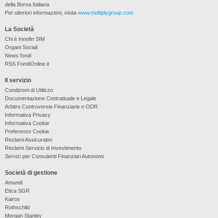
della Borsa Italiana
Per ulteriori informazioni, visita
www.moltiplygroup.com
La Società
Chi è Innofin SIM
Organi Sociali
News fondi
RSS FondiOnline.it
Il servizio
Condizioni di Utilizzo
Documentazione Contrattuale e Legale
Arbitro Controversie Finanziarie e ODR
Informativa Privacy
Informativa Cookie
Preferenze Cookie
Reclami Assicurativi
Reclami Servizio di Investimento
Servizi per Consulenti Finanziari Autonomi
Società di gestione
Amundi
Etica SGR
Kairos
Rothschild
Morgan Stanley