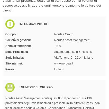
stabilità. La presenza locale va di pari passo con la volontà di
essere accessibili, aperti e umili verso le opinioni e le culture dei
clienti.
INFORMAZIONI UTILI
Gruppo:
Nordea Group
Società di gestione:
Nordea Asset Management
Anno di fondazione:
1989
Sede Principale:
Satamaradankatu 5, Helsinki
Sede in Italia:
Via Tortona, 9 - 20144 Milano
Sito internet:
www.nordea.it
Paese:
Finland
I NUMERI DEL GRUPPO
Nordea Asset Management conta quasi 800 dipendenti di cui 190
professionisti degli investimenti ed è presente in 16 differenti Paesi, con
team locali con sede a Colonia, Copenaghen, Francoforte, Helsinki,