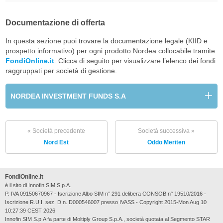
Documentazione di offerta
In questa sezione puoi trovare la documentazione legale (KIID e
prospetto informativo) per ogni prodotto Nordea collocabile tramite
FondiOnline.it
. Clicca di seguito per visualizzare l’elenco dei fondi
raggruppati per società di gestione.
NORDEA INVESTMENT FUNDS S.A
« Società precedente
Società successiva »
Nord Est
Oddo Meriten
FondiOnline.it
è il sito di Innofin SIM S.p.A.
P. IVA 09150670967 - Iscrizione Albo SIM n° 291 delibera CONSOB n° 19510/2016 -
Iscrizione R.U.I. sez. D n. D000546007 presso IVASS - Copyright 2015-Mon Aug 10
10:27:39 CEST 2026
Innofin SIM S.p.A fa parte di Moltiply Group S.p.A., società quotata al Segmento STAR