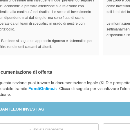
l team di gestione non insegue le mode, preferendo seguire i
Dal 2009 è poss
icli economici e prestare attenzione alla relazione con i
come investitor
lienti e alla continuità nei risultati. Le scelte di investimento
tutti i dati dei
on dipendono mai dal singolo, ma sono frutto di scelte
perate da un team di specialisti in grado di gestire ogni
Le informazion
ortafoglio.
settimanalment
disponibili all'
n Bantleon si segue un approccio rigoroso e sistematico per
ffrire rendimenti costanti ai clienti.
cumentazione di offerta
questa sezione puoi trovare la documentazione legale (KIID e prospetto
locabile tramite
FondiOnline.it
. Clicca di seguito per visualizzare l’ele
tione.
BANTLEON INVEST AG
« Società precedente