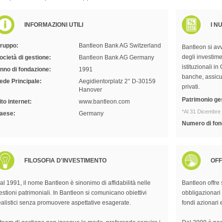
INFORMAZIONI UTILI
I N
ruppo:
Bantleon Bank AG Switzerland
Bantleon si avv
degli investimen
ocietà di gestione:
Bantleon Bank AG Germany
istituzionali in
nno di fondazione:
1991
banche, assicur
ede Principale:
Aegidientorplatz 2° D-30159
privati.
Hanover
Patrimonio ges
ito internet:
www.bantleon.com
*Al 31 Dicembre
aese:
Germany
Numero di fon
FILOSOFIA D'INVESTIMENTO
OFF
al 1991, il nome Bantleon è sinonimo di affidabilità nelle
Bantleon offre s
estioni patrimoniali. In Bantleon si comunicano obiettivi
obbligazionari
ealistici senza promuovere aspettative esagerate.
fondi azionari 