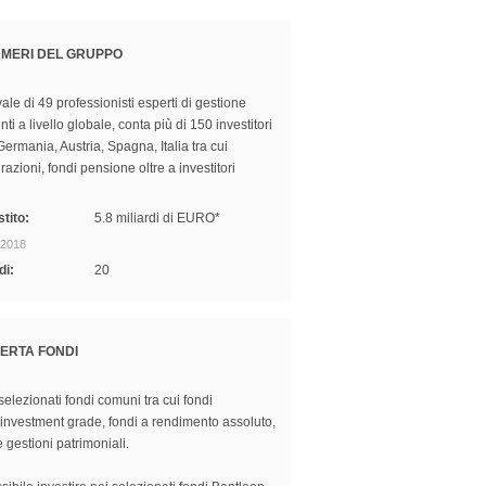
UMERI DEL GRUPPO
ale di 49 professionisti esperti di gestione
ti a livello globale, conta più di 150 investitori
 Germania, Austria, Spagna, Italia tra cui
azioni, fondi pensione oltre a investitori
tito:
5.8 miliardi di EURO*
 2018
di:
20
ERTA FONDI
elezionati fondi comuni tra cui ​​fondi
 investment grade, fondi a rendimento assoluto,
e gestioni patrimoniali.