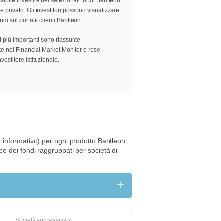
ibile investire nei selezionati fondi Bantleon
e privato. Gli investitori possono visualizzare
 fondi sul portale clienti Bantleon.
i più importanti sono riassunte
e nel Financial Market Monitor e rese
investitore istituzionale.
 informativo) per ogni prodotto Bantleon
nco dei fondi raggruppati per società di
Società successiva »