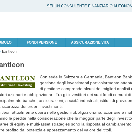
SEI UN CONSULENTE FINANZIARIO AUTONO
CUMULO
FONDI PENSIONE
ASSICURAZIONE VITA
bantleon
antleon
Con sede in Svizzera e Germania, Bantleon Bank 
gestione degli investimenti particolarmente attent
di gestione comprende alcuni dei migliori analis
tori azionari e obbligazionari. Tra gli investitori dei suoi fondi comuni 
ncipalmente banche, assicurazioni, società industriali, istituti di previde
a sicurezza dei propri investimenti.
tleon attualmente opera nelle gestioni obbligazionarie, azionarie e multi-
imo le perdite nella considerazione che la maggior parte degli investito
aree di equity e multi-asset strategies sono la risposta al cambiamento g
rre profitto dal potenziale apprezzamento del valore dei titoli.