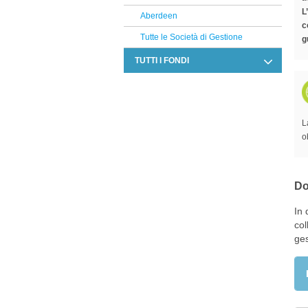
L
Aberdeen
c
Tutte le Società di Gestione
g
TUTTI I FONDI
Allocazione
Altro
L
Azionari
o
Beni reali
Conservazione del capitale
Do
Strategie alternative
In 
Titoli a reddito fisso
col
Titoli Ibridi
ges
Tutti i fondi confrontati