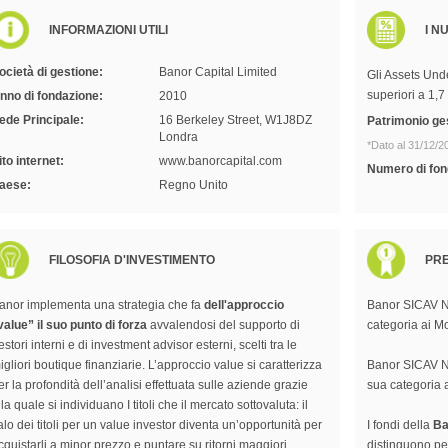
INFORMAZIONI UTILI
I N
ocietà di gestione:
Banor Capital Limited
Gli Assets Un
superiori a 1,7 
nno di fondazione:
2010
ede Principale:
16 Berkeley Street, W1J8DZ
Patrimonio ges
Londra
*Dato al 31/12/2
ito internet:
www.banorcapital.com
Numero di fon
aese:
Regno Unito
FILOSOFIA D'INVESTIMENTO
PRE
anor implementa una strategia che fa
dell'approccio
Banor SICAV No
value” il suo punto di forza
avvalendosi del supporto di
categoria ai M
estori interni e di investment advisor esterni, scelti tra le
igliori boutique finanziarie. L’approccio value si caratterizza
Banor SICAV No
er la profondità dell’analisi effettuata sulle aziende grazie
sua categoria
lla quale si individuano I titoli che il mercato sottovaluta: il
alo dei titoli per un value investor diventa un’opportunità per
I fondi della
Ba
cquistarli a minor prezzo e puntare su ritorni maggiori.
distinguono pe