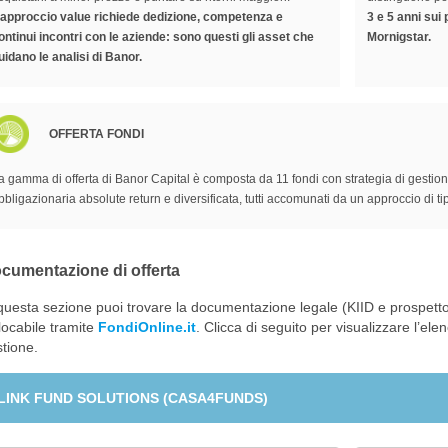
’approccio value richiede dedizione, competenza e
3 e 5 anni sui 
ontinui incontri con le aziende: sono questi gli asset che
Mornigstar.
uidano le analisi di Banor.
OFFERTA FONDI
a gamma di offerta di Banor Capital è composta da 11 fondi con strategia di gestion
bbligazionaria absolute return e diversificata, tutti accomunati da un approccio di ti
cumentazione di offerta
questa sezione puoi trovare la documentazione legale (KIID e prospetto
locabile tramite
FondiOnline.it
. Clicca di seguito per visualizzare l’ele
tione.
LINK FUND SOLUTIONS (CASA4FUNDS)