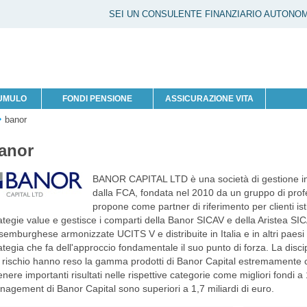
SEI UN CONSULENTE FINANZIARIO AUTONO
CUMULO
FONDI PENSIONE
ASSICURAZIONE VITA
banor
anor
BANOR CAPITAL LTD è una società di gestione indi
dalla FCA, fondata nel 2010 da un gruppo di profes
propone come partner di riferimento per clienti istit
ategie value e gestisce i comparti della Banor SICAV e della Aristea SICAV
semburghese armonizzate UCITS V e distribuite in Italia e in altri pae
ategia che fa dell'approccio fondamentale il suo punto di forza. La disci
 rischio hanno reso la gamma prodotti di Banor Capital estremamente c
enere importanti risultati nelle rispettive categorie come migliori fondi a
agement di Banor Capital sono superiori a 1,7 miliardi di euro.