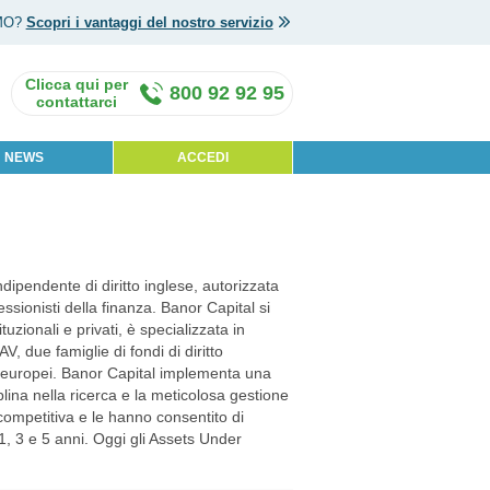
MO?
Scopri i vantaggi del nostro servizio
800 92 92 95
NEWS
ACCEDI
pendente di diritto inglese, autorizzata
sionisti della finanza. Banor Capital si
uzionali e privati, è specializzata in
, due famiglie di fondi di diritto
si europei. Banor Capital implementa una
plina nella ricerca e la meticolosa gestione
ompetitiva e le hanno consentito di
 1, 3 e 5 anni. Oggi gli Assets Under