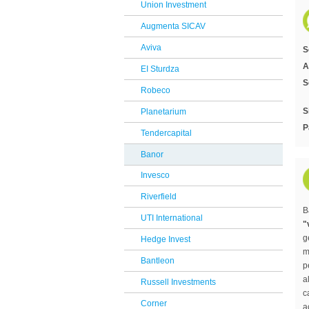
Union Investment
Reclami Assicurativi
Augmenta SICAV
Reclami Servizio di Investimento
Aviva
S
A
EI Sturdza
S
Robeco
S
Planetarium
P
Tendercapital
Banor
Invesco
Riverfield
B
UTI International
"
g
Hedge Invest
m
Bantleon
p
a
Russell Investments
c
Corner
a