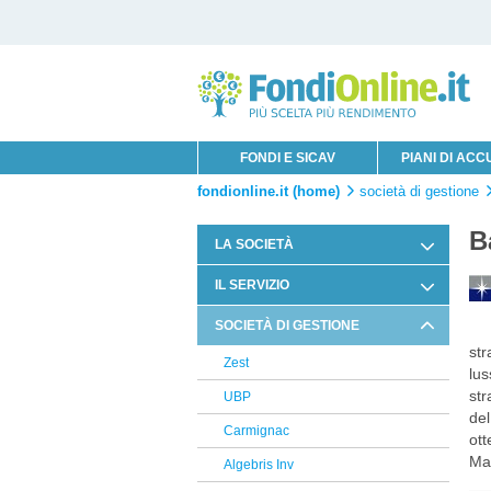
FONDI E SICAV
PIANI DI AC
fondionline.it (home)
società di gestione
B
LA SOCIETÀ
Chi è Innofin Sim
IL SERVIZIO
Organi Sociali
Condizioni di Utilizzo
SOCIETÀ DI GESTIONE
News Fondi
str
Documentazione Contrattuale e
Zest
Legale
lus
str
UBP
Arbitro Controversie Finanziarie
del
Carmignac
ott
Informativa Privacy
Man
Algebris Inv
Informativa Cookie