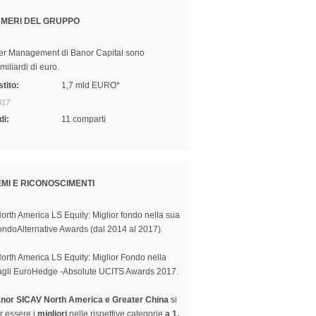
UMERI DEL GRUPPO
der Management di Banor Capital sono
miliardi di euro.
tito:
1,7 mld EURO*
017
di:
11 comparti
MI E RICONOSCIMENTI
rth America LS Equity: Miglior fondo nella sua
ondoAlternative Awards (dal 2014 al 2017).
rth America LS Equity: Miglior Fondo nella
 agli EuroHedge -Absolute UCITS Awards 2017.
nor SICAV North America e Greater China
si
r essere i
migliori
nelle rispettive categorie
a 1,