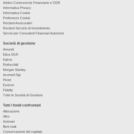
Arbitro Controversie Finanziarie e ODR
Informativa Privacy
Informativa Cookie
Preferenze Cookie
Reclami Assicurativi
Reclami Servizio di Investimento
Servizi per Consulenti Finanziari Autonomi
Società di gestione
Amundi
Etica SGR
Kairos
Rothschild
Morgan Stanley
AcomeA Sgr
Pictet
Eurizon
Fidelity
Tutte le Società di Gestione
Tutti i fondi confrontati
Allocazione
Altro
Azionari
Beni reali
Conservazione del capitale