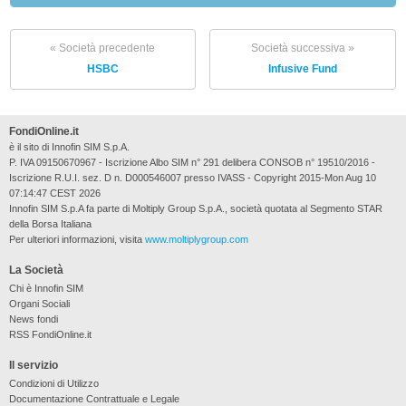
« Società precedente
Società successiva »
HSBC
Infusive Fund
FondiOnline.it
è il sito di Innofin SIM S.p.A.
P. IVA 09150670967 - Iscrizione Albo SIM n° 291 delibera CONSOB n° 19510/2016 -
Iscrizione R.U.I. sez. D n. D000546007 presso IVASS - Copyright 2015-Mon Aug 10
07:14:47 CEST 2026
Innofin SIM S.p.A fa parte di Moltiply Group S.p.A., società quotata al Segmento STAR
della Borsa Italiana
Per ulteriori informazioni, visita
www.moltiplygroup.com
La Società
Chi è Innofin SIM
Organi Sociali
News fondi
RSS FondiOnline.it
Il servizio
Condizioni di Utilizzo
Documentazione Contrattuale e Legale