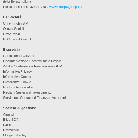
della Borsa Italiana
Per ulteriori informazioni, visita
www.moltiplygroup.com
La Società
Chi è Innofin SIM
Organi Sociali
News fondi
RSS FondiOnline.it
Il servizio
Condizioni di Utilizzo
Documentazione Contrattuale e Legale
Arbitro Controversie Finanziarie e ODR
Informativa Privacy
Informativa Cookie
Preferenze Cookie
Reclami Assicurativi
Reclami Servizio di Investimento
Servizi per Consulenti Finanziari Autonomi
Società di gestione
Amundi
Etica SGR
Kairos
Rothschild
Morgan Stanley