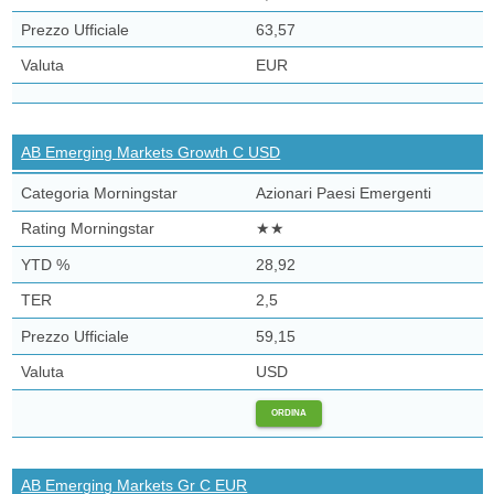
63,57
EUR
AB Emerging Markets Growth C USD
Azionari Paesi Emergenti
★★
28,92
2,5
59,15
USD
ORDINA
AB Emerging Markets Gr C EUR