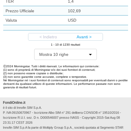
1,4
102,69
USD
< Indietro
Avanti >
1
-
10
di
1230
risultati
Mostra 10 righe
Ⓒ2024 Morningstar. Tutti i diritti riservati. Le informazioni qui contenute:
(1) sono di proprietà di Morningstar e/o dei suoi fornitori di contenuti;
(2) non possono essere copiate o distribuite;
(3) non sono garantite come accurate, complete o tempestive.
Né Morningstar né i suoi fornitori di contenuti sono responsabili per eventuali danni o perdite
derivanti da qualsiasi utilizzo di queste informazioni. Le performance passate non sono
garanzia di risultati futuri.
FondiOnline.it
è il sito di Innofin SIM S.p.A.
P. IVA 09150670967 - Iscrizione Albo SIM n° 291 delibera CONSOB n° 19510/2016 -
Iscrizione R.U.I. sez. D n. D000546007 presso IVASS - Copyright 2015-Sat Aug 08
23:31:17 CEST 2026
Innofin SIM S.p.A fa parte di Moltiply Group S.p.A., società quotata al Segmento STAR