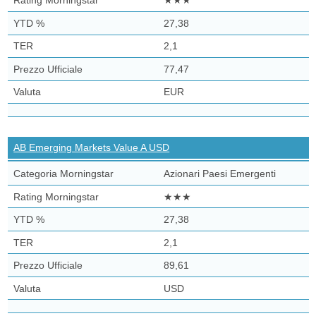
★★★
27,38
2,1
77,47
EUR
AB Emerging Markets Value A USD
Azionari Paesi Emergenti
★★★
27,38
2,1
89,61
USD