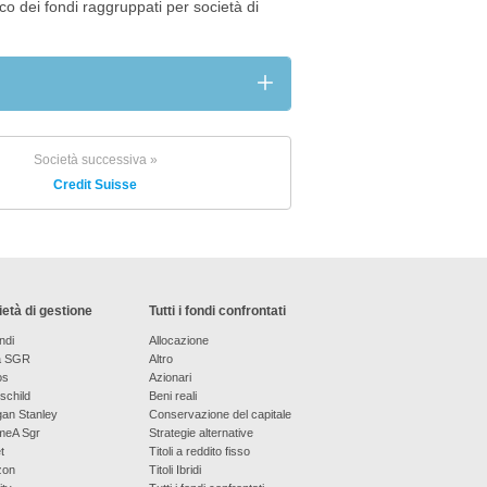
nco dei fondi raggruppati per società di
Società successiva »
Credit Suisse
età di gestione
Tutti i fondi confrontati
ndi
Allocazione
a SGR
Altro
os
Azionari
schild
Beni reali
an Stanley
Conservazione del capitale
meA Sgr
Strategie alternative
t
Titoli a reddito fisso
zon
Titoli Ibridi