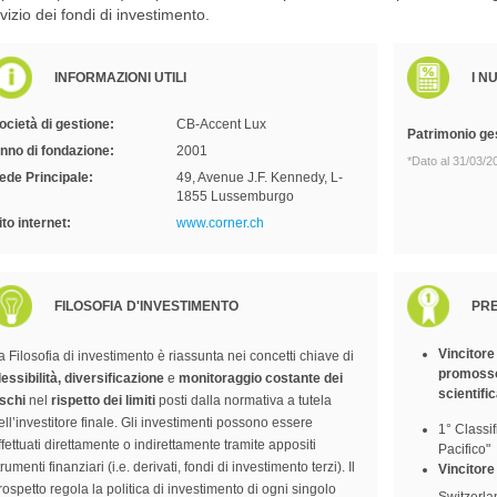
vizio dei fondi di investimento.
INFORMAZIONI UTILI
I N
ocietà di gestione:
CB-Accent Lux
Patrimonio ges
nno di fondazione:
2001
*Dato al 31/03/2
ede Principale:
49, Avenue J.F. Kennedy, L-
1855 Lussemburgo
ito internet:
www.corner.ch
FILOSOFIA D'INVESTIMENTO
PRE
Vincitor
a Filosofia di investimento è riassunta nei concetti chiave di
promosso
lessibilità, diversificazione
e
monitoraggio costante dei
scientifi
ischi
nel
rispetto dei limiti
posti dalla normativa a tutela
ell’investitore finale. Gli investimenti possono essere
1° Classif
ffettuati direttamente o indirettamente tramite appositi
Pacifico"
trumenti finanziari (i.e. derivati, fondi di investimento terzi). Il
Vincitor
rospetto regola la politica di investimento di ogni singolo
Switzerla