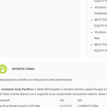
EQUITY A
Vincitore
Switzerla
BEST FU
EQUITY A
Vincitore
Italy
BEST FU
EQUITY A
OFFERTA FONDI
egnalazione prodotti con indicazione delle performance.
- Azionario Asia Pacifico:
5 stelle Morningstar e vincitore premio Lipper Europe e
al Team Cornèr Banca con il supporto di un comprovato consulente esterno. Base i
omparti
Aut.
Isin
ar East Equity Fund A CHF Hdg
LU-IT-CH
LU0681571294