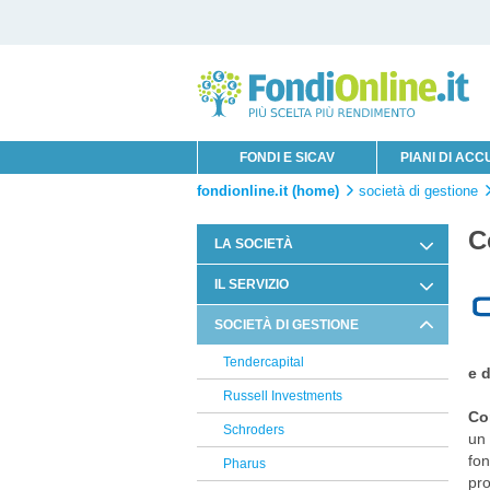
FONDI E SICAV
PIANI DI AC
fondionline.it (home)
società di gestione
C
LA SOCIETÀ
Chi è Innofin Sim
IL SERVIZIO
Organi Sociali
Condizioni di Utilizzo
SOCIETÀ DI GESTIONE
News Fondi
Documentazione Contrattuale e
Tendercapital
Legale
e d
Russell Investments
Arbitro Controversie Finanziarie
Co
Schroders
un 
Informativa Privacy
fon
Pharus
Informativa Cookie
pro