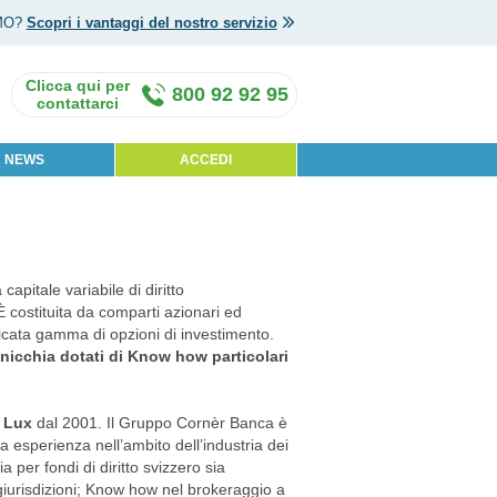
MO?
Scopri i vantaggi del nostro servizio
800 92 92 95
NEWS
ACCEDI
apitale variabile di diritto
costituita da comparti azionari ed
ificata gamma di opzioni di investimento.
nicchia dotati di Know how particolari
 Lux
dal 2001. Il Gruppo Cornèr Banca è
 esperienza nell’ambito dell’industria dei
 per fondi di diritto svizzero sia
i giurisdizioni; Know how nel brokeraggio a