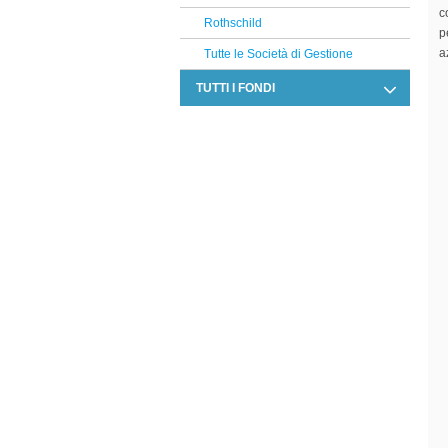
c
Rothschild
p
a
Tutte le Società di Gestione
TUTTI I FONDI
Allocazione
Altro
Azionari
Beni reali
Conservazione del capitale
Strategie alternative
Titoli a reddito fisso
Titoli Ibridi
Tutti i fondi confrontati