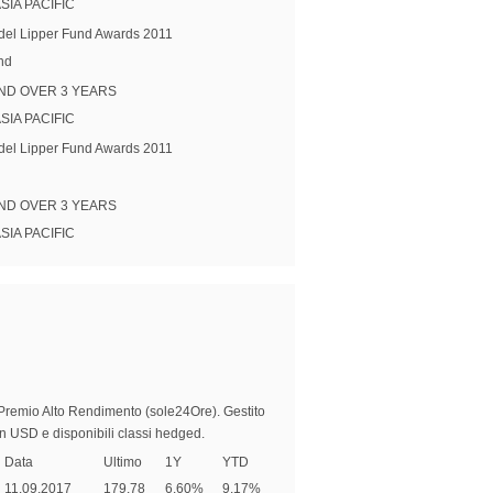
SIA PACIFIC
 del Lipper Fund Awards 2011
nd
ND OVER 3 YEARS
SIA PACIFIC
 del Lipper Fund Awards 2011
ND OVER 3 YEARS
SIA PACIFIC
 Premio Alto Rendimento (sole24Ore). Gestito
n USD e disponibili classi hedged.
Data
Ultimo
1Y
YTD
11.09.2017
179.78
6.60%
9.17%