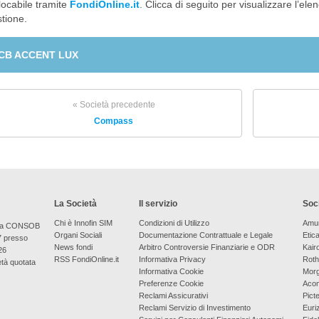
locabile tramite
FondiOnline.it
. Clicca di seguito per visualizzare l’ele
tione.
CB ACCENT LUX
« Società precedente
Compass
La Società
Il servizio
Soci
Chi è Innofin SIM
Condizioni di Utilizzo
Amu
bera CONSOB
Organi Sociali
Documentazione Contrattuale e Legale
Etic
7 presso
News fondi
Arbitro Controversie Finanziarie e ODR
Kair
26
RSS FondiOnline.it
Informativa Privacy
Roth
età quotata
Informativa Cookie
Morg
Preferenze Cookie
Aco
Reclami Assicurativi
Picte
Reclami Servizio di Investimento
Euri