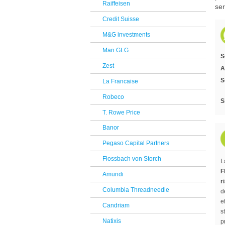
Raiffeisen
ser
Reclami Assicurativi
Credit Suisse
Reclami Servizio di Investimento
M&G investments
Man GLG
S
Zest
A
S
La Francaise
Robeco
S
T. Rowe Price
Banor
Pegaso Capital Partners
Flossbach von Storch
L
F
Amundi
r
Columbia Threadneedle
d
e
Candriam
s
Natixis
p