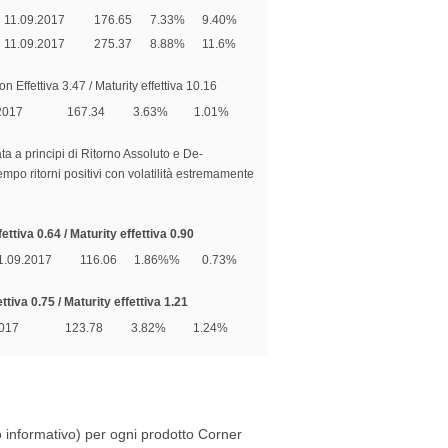
11.09.2017
176.65
7.33%
9.40%
11.09.2017
275.37
8.88%
11.6%
 Effettiva 3.47 / Maturity effettiva 10.16
2017
167.34
3.63%
1.01%
ata a principi di Ritorno Assoluto e De-
mpo ritorni positivi con volatilità estremamente
ettiva 0.64 / Maturity effettiva 0.90
1.09.2017
116.06
1.86%%
0.73%
ttiva 0.75 / Maturity effettiva 1.21
2017
123.78
3.82%
1.24%
 informativo) per ogni prodotto Corner