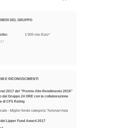
UMERI DEL GRUPPO
tito:
1’005 mio Euro*
017
MI E RICONOSCIMENTI
e nel 2017 del "Premio Alto Rendimento 2016"
 dal Gruppo 24 ORE con la collaborazione
ca di CFS Rating
icato - Miglior fondo categoria "Azionari Asia
e del Lipper Fund Award 2017
nd