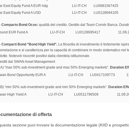
ar East Equity Fund A EUR hdg
LU-IT-CH
LU0681567425
ar East Equity Fund A USD
LU-IT-CH
LU0128694105
- Comparto Bond Ocse:
qualità del credito. Gestito dal Team Cornèr Banca. Duration
ound EUR Fund A
LU-IT-CH
LU0128695417
11.09.
- Comparti Bond “Bond High Yield”.
La filosofia di investimento è fortemente ispir
orrelazione e si caratterizza per la capacità di combinare in modo sistematico nel te
idotte. Notevoli riscontri positivi dalla clientela istituzionale.
estiti dal SWAN Asset Management
.A) “max 50% sub-investment grade and max 50% Emerging markets”.
Duration Eff
wan Bond Opportunity EUR A
LU-IT-CH
LU0417109773
1
.B) “min 50% sub-investment grade and min 50% Emerging markets”.
Duration Effe
wan High Yield A
LU-IT-CH
LU0511796509
11.09.
cumentazione di offerta
questa sezione puoi trovare la documentazione legale (KIID e prospetto