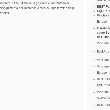
omparto. Il fine ultimo della gestione è improntano al
BEST FU
erseguimento dell’interesse a medio/lungo termine degli
EQUITY 
zionisti.
Vincitor
Europe
Inserimen
come Best
dell'ulti
Vincitor
Best Asia
Vincitore
Vincitore
Europe
BEST FU
EQUITY A
Vincitore
Switzerla
BEST FU