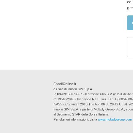
col
ges
FondiOnline.it
è il sito di Innofin SIM S.p.A.
P. IVA 09150670967 - Iscrizione Albo SIM n° 291 deli
n° 19510/2016 - Iscrizione R.U.I. sez. D n. D00054600
IVASS - Copyright 2015-Thu Aug 06 03:29:42 CEST 20
Innofin SIM S.p.A fa parte di Moltiply Group S.p.A., soci
al Segmento STAR della Borsa Italiana
Per ulteriori informazioni, visita
www.moltiplygroup.com