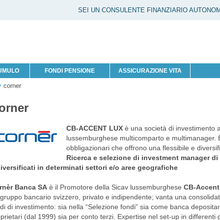
SEI UN CONSULENTE FINANZIARIO AUTONO
CUMULO
FONDI PENSIONE
ASSICURAZIONE VITA
corner
orner
CB-ACCENT LUX
è una società di investimento a c
lussemburghese multicomparto e multimanager. È 
obbligazionari che offrono una flessibile e divers
Ricerca e selezione di investment manager di 
iversificati in determinati settori e/o aree geografiche
rnèr Banca SA
è il Promotore della Sicav lussemburghese
CB-Accent
gruppo bancario svizzero, privato e indipendente; vanta una consolidata
di di investimento: sia nella “Selezione fondi” sia come banca depositaria
prietari (dal 1999) sia per conto terzi. Expertise nel set-up in different