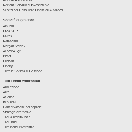
Reclami Servizio di Investimento
Servizi per Consulenti Finanziari Autonomi
Società di gestione
Amundi
Etica SGR
Kairos
Rothschild
Morgan Stanley
AcomeA Sgr
Pictet
Eurizon
Fidelity
Tutte le Società di Gestione
Tutti i fondi confrontati
Allocazione
Altro
Azionari
Beni reali
Conservazione del capitale
Strategie alternative
Titoli a reddito fisso
Titoli Ibridi
Tutti i fondi confrontati