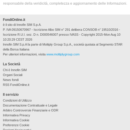
responsabile della veridicità, completezza e aggiornamento delle Informazioni.
FondiOnline.it
è il sito di Innofin SIM S.p.A.
P. IVA 09150670967 - Iscrizione Albo SIM n° 291 delibera CONSOB n° 19510/2016 -
Iscrizione R.U.I. sez. D n. D000546007 presso IVASS - Copyright 2015-Mon Aug 10
10:20:29 CEST 2026
Innofin SIM S.p.A fa parte di Moltiply Group S.p.A., società quotata al Segmento STAR
della Borsa Italiana
Per ulteriori informazioni, visita
www.moltiplygroup.com
La Società
Chi è Innofin SIM
Organi Sociali
News fondi
RSS FondiOnline.it
Il servizio
Condizioni di Utilizzo
Documentazione Contrattuale e Legale
Arbitro Controversie Finanziarie e ODR
Informativa Privacy
Informativa Cookie
Preferenze Cookie
Reclami Assicurativi