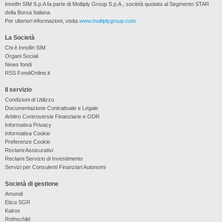
Innofin SIM S.p.A fa parte di Moltiply Group S.p.A., società quotata al Segmento STAR
della Borsa Italiana
Per ulteriori informazioni, visita
www.moltiplygroup.com
La Società
Chi è Innofin SIM
Organi Sociali
News fondi
RSS FondiOnline.it
Il servizio
Condizioni di Utilizzo
Documentazione Contrattuale e Legale
Arbitro Controversie Finanziarie e ODR
Informativa Privacy
Informativa Cookie
Preferenze Cookie
Reclami Assicurativi
Reclami Servizio di Investimento
Servizi per Consulenti Finanziari Autonomi
Società di gestione
Amundi
Etica SGR
Kairos
Rothschild