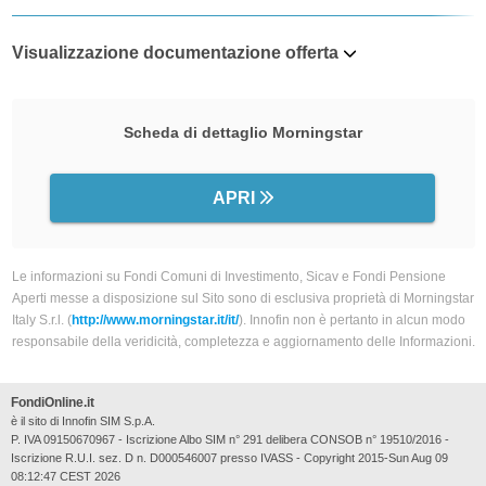
Visualizzazione documentazione offerta
Scheda di dettaglio Morningstar
APRI
Le informazioni su Fondi Comuni di Investimento, Sicav e Fondi Pensione
Aperti messe a disposizione sul Sito sono di esclusiva proprietà di Morningstar
Italy S.r.l. (
http://www.morningstar.it/it/
). Innofin non è pertanto in alcun modo
responsabile della veridicità, completezza e aggiornamento delle Informazioni.
FondiOnline.it
è il sito di Innofin SIM S.p.A.
P. IVA 09150670967 - Iscrizione Albo SIM n° 291 delibera CONSOB n° 19510/2016 -
Iscrizione R.U.I. sez. D n. D000546007 presso IVASS - Copyright 2015-Sun Aug 09
08:12:47 CEST 2026