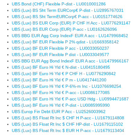
UBS Bond (CHF) Flexible P-dist - LU0010001286
UBS (Lux) BS Sht Term EURCorp€ P-dist - LU2895767031
UBS (Lux) BS Sht TermEURCorp€ P-acc - LU0151774626
UBS (Lux) BS EUR Corp (EUR) P CHF H Acc - LU0776291147
UBS (Lux) BS EUR Corp (EUR) P-acc - LU0162626096
UBS BBG EUR Agg Corp IndexF EUR A acc - LU1479968452
UBS (Lux) BF EUR Flexible P 2% qdist - LU1669358142
UBS (Lux) BF EUR Flexible P acc - LU0033050237
UBS (Lux) BF EUR Flexible P dist - LU0033049577
UBS BBG EUR Agg Bond IndexF EUR A acc - LU1479966167
UBS (Lux) BF Euro Hi Yld € N-dist - LU0415180495
UBS (Lux) BF Euro Hi Yld € P CHF H - LU0776290842
UBS (Lux) BF Euro Hi Yld € P m - LU0417441200
UBS (Lux) BF Euro Hi Yld € P-6%-m Inc - LU1076698254
UBS (Lux) BF Euro Hi Yld € P-acc - LU0086177085
UBS (Lux) BF Euro Hi Yld € P-acc USD Hdg - LU0994471687
UBS (Lux) BF Euro Hi Yld € P-dist - LU0085995990
UBS Europ Fin Debt EUR P Acc - LU2526003962
UBS (Lux) BS Float Rt Inc $ CHF H P-acc - LU1679114808
UBS (Lux) BS Float Rt Inc $ CHF HP-dist - LU1679115102
UBS (Lux) BS Float Rt Inc $ EUR H P-acc - LU1679113404