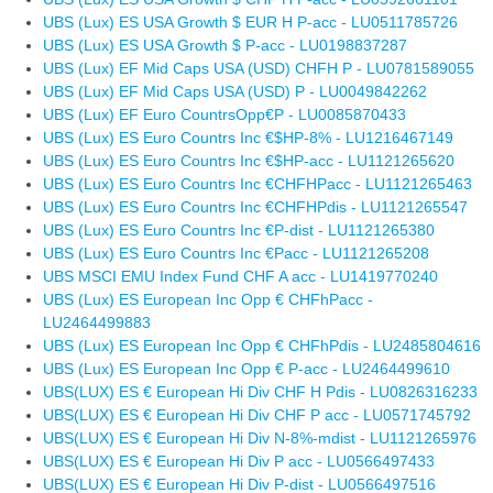
UBS (Lux) ES USA Growth $ EUR H P-acc - LU0511785726
UBS (Lux) ES USA Growth $ P-acc - LU0198837287
UBS (Lux) EF Mid Caps USA (USD) CHFH P - LU0781589055
UBS (Lux) EF Mid Caps USA (USD) P - LU0049842262
UBS (Lux) EF Euro CountrsOpp€P - LU0085870433
UBS (Lux) ES Euro Countrs Inc €$HP-8% - LU1216467149
UBS (Lux) ES Euro Countrs Inc €$HP-acc - LU1121265620
UBS (Lux) ES Euro Countrs Inc €CHFHPacc - LU1121265463
UBS (Lux) ES Euro Countrs Inc €CHFHPdis - LU1121265547
UBS (Lux) ES Euro Countrs Inc €P-dist - LU1121265380
UBS (Lux) ES Euro Countrs Inc €Pacc - LU1121265208
UBS MSCI EMU Index Fund CHF A acc - LU1419770240
UBS (Lux) ES European Inc Opp € CHFhPacc -
LU2464499883
UBS (Lux) ES European Inc Opp € CHFhPdis - LU2485804616
UBS (Lux) ES European Inc Opp € P-acc - LU2464499610
UBS(LUX) ES € European Hi Div CHF H Pdis - LU0826316233
UBS(LUX) ES € European Hi Div CHF P acc - LU0571745792
UBS(LUX) ES € European Hi Div N-8%-mdist - LU1121265976
UBS(LUX) ES € European Hi Div P acc - LU0566497433
UBS(LUX) ES € European Hi Div P-dist - LU0566497516