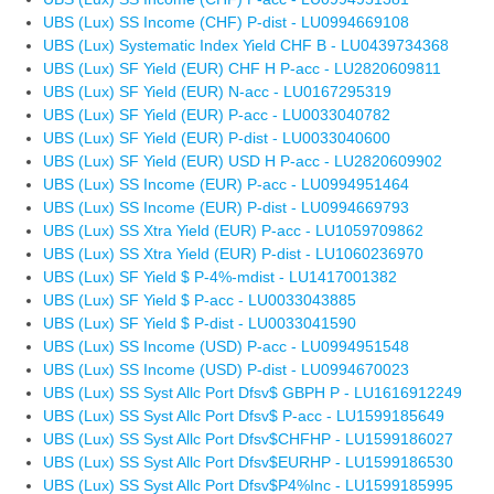
UBS (Lux) SS Income (CHF) P-dist - LU0994669108
UBS (Lux) Systematic Index Yield CHF B - LU0439734368
UBS (Lux) SF Yield (EUR) CHF H P-acc - LU2820609811
UBS (Lux) SF Yield (EUR) N-acc - LU0167295319
UBS (Lux) SF Yield (EUR) P-acc - LU0033040782
UBS (Lux) SF Yield (EUR) P-dist - LU0033040600
UBS (Lux) SF Yield (EUR) USD H P-acc - LU2820609902
UBS (Lux) SS Income (EUR) P-acc - LU0994951464
UBS (Lux) SS Income (EUR) P-dist - LU0994669793
UBS (Lux) SS Xtra Yield (EUR) P-acc - LU1059709862
UBS (Lux) SS Xtra Yield (EUR) P-dist - LU1060236970
UBS (Lux) SF Yield $ P-4%-mdist - LU1417001382
UBS (Lux) SF Yield $ P-acc - LU0033043885
UBS (Lux) SF Yield $ P-dist - LU0033041590
UBS (Lux) SS Income (USD) P-acc - LU0994951548
UBS (Lux) SS Income (USD) P-dist - LU0994670023
UBS (Lux) SS Syst Allc Port Dfsv$ GBPH P - LU1616912249
UBS (Lux) SS Syst Allc Port Dfsv$ P-acc - LU1599185649
UBS (Lux) SS Syst Allc Port Dfsv$CHFHP - LU1599186027
UBS (Lux) SS Syst Allc Port Dfsv$EURHP - LU1599186530
UBS (Lux) SS Syst Allc Port Dfsv$P4%Inc - LU1599185995