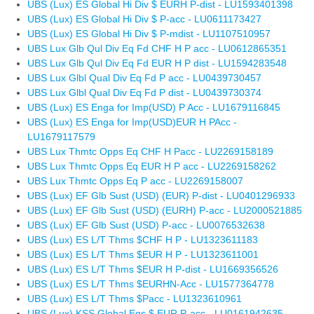
UBS (Lux) ES Global Hi Div $ EURH P-dist - LU1593401398
UBS (Lux) ES Global Hi Div $ P-acc - LU0611173427
UBS (Lux) ES Global Hi Div $ P-mdist - LU1107510957
UBS Lux Glb Qul Div Eq Fd CHF H P acc - LU0612865351
UBS Lux Glb Qul Div Eq Fd EUR H P dist - LU1594283548
UBS Lux Glbl Qual Div Eq Fd P acc - LU0439730457
UBS Lux Glbl Qual Div Eq Fd P dist - LU0439730374
UBS (Lux) ES Enga for Imp(USD) P Acc - LU1679116845
UBS (Lux) ES Enga for Imp(USD)EUR H PAcc -
LU1679117579
UBS Lux Thmtc Opps Eq CHF H Pacc - LU2269158189
UBS Lux Thmtc Opps Eq EUR H P acc - LU2269158262
UBS Lux Thmtc Opps Eq P acc - LU2269158007
UBS (Lux) EF Glb Sust (USD) (EUR) P-dist - LU0401296933
UBS (Lux) EF Glb Sust (USD) (EURH) P-acc - LU2000521885
UBS (Lux) EF Glb Sust (USD) P-acc - LU0076532638
UBS (Lux) ES L/T Thms $CHF H P - LU1323611183
UBS (Lux) ES L/T Thms $EUR H P - LU1323611001
UBS (Lux) ES L/T Thms $EUR H P-dist - LU1669356526
UBS (Lux) ES L/T Thms $EURHN-Acc - LU1577364778
UBS (Lux) ES L/T Thms $Pacc - LU1323610961
UBS (Lux) KSS Global Eqs $ EUR P-acc - LU0161942635