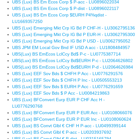
UBS (Lux) BS Em Ecos Corp $ P-acc - LU0896022034
UBS (Lux) BS Em Ecos Corp $ P-dist - LU0896022117
UBS (Lux) BS Em Ecos Corp $EURH P4%qdist -
LU1669357250
UBS (Lux) Emerging Mkt Crp IG Bd P CHF-H - LU3062795136
UBS (Lux) Emerging Mkt Crp IG Bd P EUR-H - LU3062795300
UBS (Lux) Emerging Mkt Crp IG Bd P USD - LU3062795052
UBS JPM EM Local Gov Bnd IF USD A acc - LU1808484957
UBS(Lux) BS EmEcos LclCcy Bd$ P-c - LU0775387714
UBS(Lux) BS EmEcos LclCcy Bd$EURH P-c - LU2064626802
UBS(Lux) BS EmEcos LclCcy Bd$EURH P-d - LU2064626984
UBS (Lux) EEF Sov Bds $ CHFH P Acc - LU0776291576
UBS (Lux) EEF Sov Bds $ CHFH P Inc - LU0505553213
UBS (Lux) EEF Sov Bds $ EURH P Acc - LU0776291659
UBS (Lux) EEF Sov Bds $ P Acc - LU0084219863
UBS (Lux) BFConvert Eurp EUR P CHF Acc H -
LU0776290768
UBS (Lux) BFConvert Eurp EUR P EUR Acc - LU0108066076
UBS (Lux) BFConvert Eurp EUR P EUR Inc - LU0108060624
UBS (Lux) BS Convt Glbl € CHF H P-acc - LU0499399144
UBS (Lux) BS Convt Glbl € P-acc - LU0203937692
UBS (Lux) BS Convt Glbl € P-dist - LU0315165794