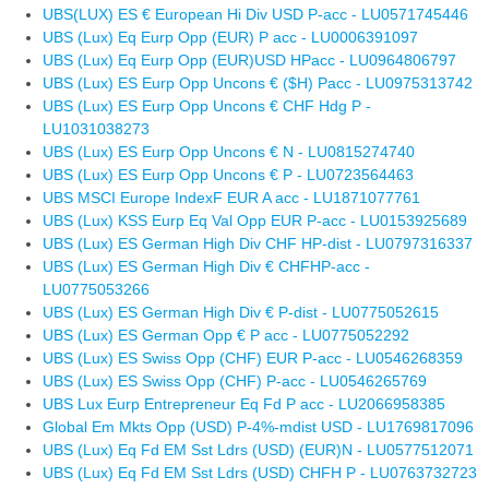
UBS(LUX) ES € European Hi Div USD P-acc - LU0571745446
UBS (Lux) Eq Eurp Opp (EUR) P acc - LU0006391097
UBS (Lux) Eq Eurp Opp (EUR)USD HPacc - LU0964806797
UBS (Lux) ES Eurp Opp Uncons € ($H) Pacc - LU0975313742
UBS (Lux) ES Eurp Opp Uncons € CHF Hdg P -
LU1031038273
UBS (Lux) ES Eurp Opp Uncons € N - LU0815274740
UBS (Lux) ES Eurp Opp Uncons € P - LU0723564463
UBS MSCI Europe IndexF EUR A acc - LU1871077761
UBS (Lux) KSS Eurp Eq Val Opp EUR P-acc - LU0153925689
UBS (Lux) ES German High Div CHF HP-dist - LU0797316337
UBS (Lux) ES German High Div € CHFHP-acc -
LU0775053266
UBS (Lux) ES German High Div € P-dist - LU0775052615
UBS (Lux) ES German Opp € P acc - LU0775052292
UBS (Lux) ES Swiss Opp (CHF) EUR P-acc - LU0546268359
UBS (Lux) ES Swiss Opp (CHF) P-acc - LU0546265769
UBS Lux Eurp Entrepreneur Eq Fd P acc - LU2066958385
Global Em Mkts Opp (USD) P-4%-mdist USD - LU1769817096
UBS (Lux) Eq Fd EM Sst Ldrs (USD) (EUR)N - LU0577512071
UBS (Lux) Eq Fd EM Sst Ldrs (USD) CHFH P - LU0763732723