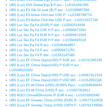
UBS (Lux) KSS Global Eqs $ P-acc - LU0161942395
UBS (Lux) ES Glb Gr sust ($) P acc - LU2108987350
UBS (Lux) ES Active Clmt Awr USD P - LU2188799774
UBS (Lux) ES Active Clmt Awr USD P-acc - LU2211537746
UBS Lux Sec Eq Fd (EUR) P dist - LU2042518436
UBS Lux Sec Eq Fd CHF H P acc - LU0909471681
UBS Lux Sec Eq Fd EUR H P acc - LU0909472069
UBS Lux Sec Eq Fd EUR H P dist - LU1584043118
UBS Lux Sec Eq Fd N acc - LU1546464857
UBS Lux Sec Eq Fd P acc - LU0909471251
UBS Lux Sec Eq Fd P dist - LU1561147585
UBS (Lux) EF China Oppo(USD) P EUR acc - LU2131365186
UBS (Lux) EF China Oppo(USD) P EUR H acc -
LU2000522420
UBS (Lux) EF China Oppo(USD) P USD acc - LU0067412154
UBS (Lux) EF China Oppo(USD) P USD MD - LU1152091168
UBS (Lux) ES All China (USD) (EURH) Pacc - LU2258545644
UBS (Lux) ES All China (USD) P acc - LU1807302812
UBS MSCI ChinaAllShrsUniv IF EUR A acc - LU1815002040
UBS (Lux) EF Greater China (USD) (EUR) N - LU0577510026
UBS (Lux) EF Greater China (USD) CHFH P - LU0763739066