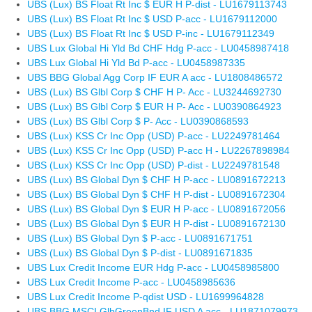
UBS (Lux) BS Float Rt Inc $ EUR H P-dist - LU1679113743
UBS (Lux) BS Float Rt Inc $ USD P-acc - LU1679112000
UBS (Lux) BS Float Rt Inc $ USD P-inc - LU1679112349
UBS Lux Global Hi Yld Bd CHF Hdg P-acc - LU0458987418
UBS Lux Global Hi Yld Bd P-acc - LU0458987335
UBS BBG Global Agg Corp IF EUR A acc - LU1808486572
UBS (Lux) BS Glbl Corp $ CHF H P- Acc - LU3244692730
UBS (Lux) BS Glbl Corp $ EUR H P- Acc - LU0390864923
UBS (Lux) BS Glbl Corp $ P- Acc - LU0390868593
UBS (Lux) KSS Cr Inc Opp (USD) P-acc - LU2249781464
UBS (Lux) KSS Cr Inc Opp (USD) P-acc H - LU2267898984
UBS (Lux) KSS Cr Inc Opp (USD) P-dist - LU2249781548
UBS (Lux) BS Global Dyn $ CHF H P-acc - LU0891672213
UBS (Lux) BS Global Dyn $ CHF H P-dist - LU0891672304
UBS (Lux) BS Global Dyn $ EUR H P-acc - LU0891672056
UBS (Lux) BS Global Dyn $ EUR H P-dist - LU0891672130
UBS (Lux) BS Global Dyn $ P-acc - LU0891671751
UBS (Lux) BS Global Dyn $ P-dist - LU0891671835
UBS Lux Credit Income EUR Hdg P-acc - LU0458985800
UBS Lux Credit Income P-acc - LU0458985636
UBS Lux Credit Income P-qdist USD - LU1699964828
UBS BBG MSCI GlbGreenBnd IF USD A acc - LU1871079973