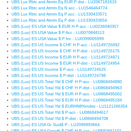
UBS Lux Rbtc and Atmtn Eq EUR P dist - LU2067181615
UBS Lux Rbtc and Atmtn Eq N acc - LU1546464774
UBS Lux Rbtc and Atmtn Eq P acc - LU1330433571
UBS Lux Rbtc and Atmtn Eq P dist - LU1330433654
UBS (Lux) ES USA Value $ EUR H P-acc - LU0236040357
UBS (Lux) ES USA Value $ P Acc - LU0070848113
UBS (Lux) ES USA Value $ P Inc - LU0399005999
UBS (Lux) ES US Income $ CHF H P-acc - LU1149725092
UBS (Lux) ES US Income $ CHF H P-dist - LU1149725175
UBS (Lux) ES US Income $ EUR H P-acc - LU1149724871
UBS (Lux) ES US Income $ EUR H P-dist - LU1149724954
UBS (Lux) ES US Income $ P-acc - LU1149724525
UBS (Lux) ES US Income $ P-dist - LU1149724798
UBS (Lux) ES US Total Yld $ CHF H P-acc - LU0868494880
UBS (Lux) ES US Total Yld $ CHF H P-dist - LU0868494963
UBS (Lux) ES US Total Yld $ EUR H P-acc - LU0868495002
UBS (Lux) ES US Total Yld $ EUR H P-dist - LU0868495184
UBS (Lux) ES US Total Yld $ EURHN8%mdist - LU1121266354
UBS (Lux) ES US Total Yld $ P-acc - LU0868494617
UBS (Lux) ES US Total Yld $ P-dist - LU0868494708
UBS (Lux) ES USA Gr Sust$ P - LU2099993664
UBS (Lux) ES USA Growth $ CHF H P-acc - LU0592661101