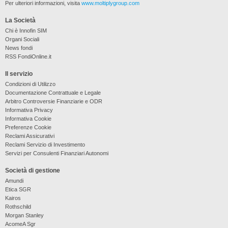
Per ulteriori informazioni, visita
www.moltiplygroup.com
La Società
Chi è Innofin SIM
Organi Sociali
News fondi
RSS FondiOnline.it
Il servizio
Condizioni di Utilizzo
Documentazione Contrattuale e Legale
Arbitro Controversie Finanziarie e ODR
Informativa Privacy
Informativa Cookie
Preferenze Cookie
Reclami Assicurativi
Reclami Servizio di Investimento
Servizi per Consulenti Finanziari Autonomi
Società di gestione
Amundi
Etica SGR
Kairos
Rothschild
Morgan Stanley
AcomeA Sgr