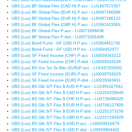
UBS (Lux) BF Global Flex (CAD H) P acc - LU1467572357
UBS (Lux) BF Global Flex (EUR H) P acc - LU0487186396
UBS (Lux) BF Global Flex (EUR H) P dist - LU0487186123
UBS (Lux) BF Global Flex (GBP H) P acc - LU1991433365
UBS (Lux) BF Global Flex P acc - LU0071006638
UBS (Lux) BF Global Flex P dist - LU0071005408
UBS (Lux) Bond Fund - GF USD H P acc - LU2064451730
UBS (Lux) Bond Fund - GF USD H P inc - LU2064452977
UBS (Lux) SF Fixed Income (CHF) P-acc - LU0039343222
UBS (Lux) SF Fixed Income (CHF) P-dist - LU0039343149
UBS (Lux) BS Grn Scl Ss Bds (EUR)P-acc - LU2437035061
UBS (Lux) SF Fixed Income (EUR) P-acc - LU0039703029
UBS (Lux) SF Fixed Income (EUR) P-dist - LU0039343651
UBS (Lux) BS Glb S/T Flex $ AUD H P-acc - LU1991167542
UBS (Lux) BS Glb S/T Flex $ CAD H P-acc - LU2254328649
UBS (Lux) BS Glb S/T Flex $ CHF H P-acc - LU0726085425
UBS (Lux) BS Glb S/T Flex $ EUR H P-acc - LU0706127809
UBS (Lux) BS Glb S/T Flex $ EUR H P-dist - LU2251373150
UBS (Lux) BS Glb S/T Flex $ GBP H P-acc - LU2327293929
UBS (Lux) BS Glb S/T Flex $ USD P-acc - LU0659916679
UBS (Lux) BS Glb S/T Flex $ USD P-dist - LU0659904402