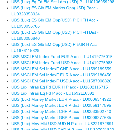
UBS (Lux) Eq Fd EM Sst Ldrs (USD) P - LU0106959298
UBS (Lux) ES Glb EM Markts Opp(USD) Pacc -
LU0328353924
UBS (Lux) ES Glb EM Opp(USD) P CHFH Acc -
LU1953056766
UBS (Lux) ES Glb EM Opp(USD) P CHFH Dist -
LU1953056840
UBS (Lux) ES Glb EM Opp(USD) P EUR H Acc -
LU1676115329
UBS MSCI EM Index Fund EUR A acc - LU1419776015
UBS MSCI EM Index Fund USD A acc - LU1419775983
UBS MSCI EM Sel IndexF CHF A acc - LU1599189559
UBS MSCI EM Sel IndexF EUR A acc - LU1599186456
UBS MSCI EM Sel IndexF USD A acc - LU1587908820
UBS Lux Infras Eq Fd EUR H P acc - LU1692116715
UBS Lux Infras Eq Fd P acc - LU1692116392
UBS (Lux) Money Market EUR P-acc - LU0006344922
UBS (Lux) Money Market EUR P-dist - LU2856147595
UBS (Lux) Money Market CHF P-acc - LU0033502740
UBS (Lux) Money Market GBP P-acc - LU0006277635
UBS (Lux) Mny Mkt USD AUD H P-acc - LU3221872891
UBS (Lux) Mny Mkt USD CAD H P-acc - LU1397021822