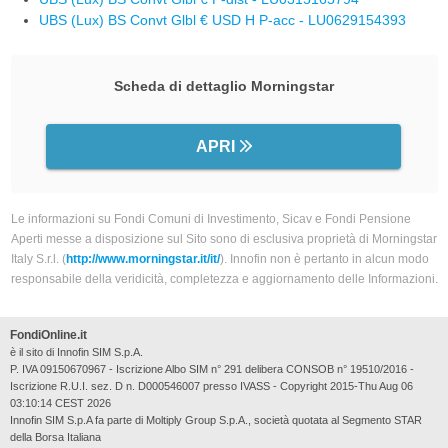
UBS (Lux) BS Convt Glbl € USD H P-acc - LU0629154393
Scheda di dettaglio Morningstar
APRI
Le informazioni su Fondi Comuni di Investimento, Sicav e Fondi Pensione
Aperti messe a disposizione sul Sito sono di esclusiva proprietà di Morningstar
Italy S.r.l. (
http://www.morningstar.it/it/
). Innofin non è pertanto in alcun modo
responsabile della veridicità, completezza e aggiornamento delle Informazioni.
FondiOnline.it
è il sito di Innofin SIM S.p.A.
P. IVA 09150670967 - Iscrizione Albo SIM n° 291 delibera CONSOB n° 19510/2016 -
Iscrizione R.U.I. sez. D n. D000546007 presso IVASS - Copyright 2015-Thu Aug 06
03:10:14 CEST 2026
Innofin SIM S.p.A fa parte di Moltiply Group S.p.A., società quotata al Segmento STAR
della Borsa Italiana