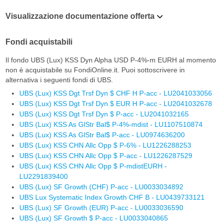
Visualizzazione documentazione offerta
Fondi acquistabili
Il fondo UBS (Lux) KSS Dyn Alpha USD P-4%-m EURH al momento
non è acquistabile su FondiOnline.it. Puoi sottoscrivere in
alternativa i seguenti fondi di UBS.
UBS (Lux) KSS Dgt Trsf Dyn $ CHF H P-acc - LU2041033056
UBS (Lux) KSS Dgt Trsf Dyn $ EUR H P-acc - LU2041032678
UBS (Lux) KSS Dgt Trsf Dyn $ P-acc - LU2041032165
UBS (Lux) KSS As GlStr Bal$ P-4%-mdist - LU1107510874
UBS (Lux) KSS As GlStr Bal$ P-acc - LU0974636200
UBS (Lux) KSS CHN Allc Opp $ P-6% - LU1226288253
UBS (Lux) KSS CHN Allc Opp $ P-acc - LU1226287529
UBS (Lux) KSS CHN Allc Opp $ P-mdistEURH -
LU2291839400
UBS (Lux) SF Growth (CHF) P-acc - LU0033034892
UBS Lux Systematic Index Growth CHF B - LU0439733121
UBS (Lux) SF Growth (EUR) P-acc - LU0033036590
UBS (Lux) SF Growth $ P-acc - LU0033040865