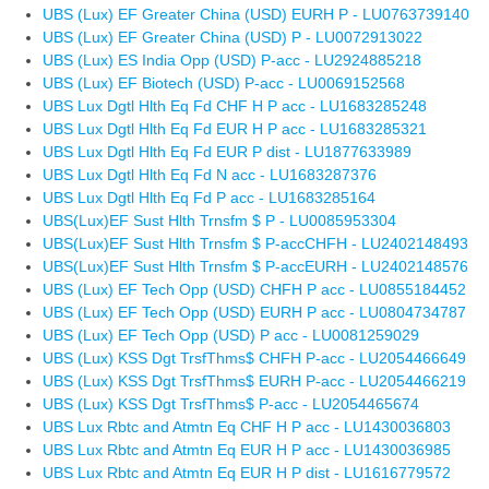
UBS (Lux) EF Greater China (USD) EURH P - LU0763739140
UBS (Lux) EF Greater China (USD) P - LU0072913022
UBS (Lux) ES India Opp (USD) P-acc - LU2924885218
UBS (Lux) EF Biotech (USD) P-acc - LU0069152568
UBS Lux Dgtl Hlth Eq Fd CHF H P acc - LU1683285248
UBS Lux Dgtl Hlth Eq Fd EUR H P acc - LU1683285321
UBS Lux Dgtl Hlth Eq Fd EUR P dist - LU1877633989
UBS Lux Dgtl Hlth Eq Fd N acc - LU1683287376
UBS Lux Dgtl Hlth Eq Fd P acc - LU1683285164
UBS(Lux)EF Sust Hlth Trnsfm $ P - LU0085953304
UBS(Lux)EF Sust Hlth Trnsfm $ P-accCHFH - LU2402148493
UBS(Lux)EF Sust Hlth Trnsfm $ P-accEURH - LU2402148576
UBS (Lux) EF Tech Opp (USD) CHFH P acc - LU0855184452
UBS (Lux) EF Tech Opp (USD) EURH P acc - LU0804734787
UBS (Lux) EF Tech Opp (USD) P acc - LU0081259029
UBS (Lux) KSS Dgt TrsfThms$ CHFH P-acc - LU2054466649
UBS (Lux) KSS Dgt TrsfThms$ EURH P-acc - LU2054466219
UBS (Lux) KSS Dgt TrsfThms$ P-acc - LU2054465674
UBS Lux Rbtc and Atmtn Eq CHF H P acc - LU1430036803
UBS Lux Rbtc and Atmtn Eq EUR H P acc - LU1430036985
UBS Lux Rbtc and Atmtn Eq EUR H P dist - LU1616779572