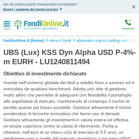
SEI UN CONSULENTE FINANZIARIO AUTONOMO?
Scopri i vantaggi del nostro servizio
menu
CONTATTACI
fondionline.it (home)
elenco fondi
alternativi macro trading usd
ubs
UBS (Lux) KSS Dyn Alpha USD P-4%-
m EURH - LU1240811494
Obiettivo di investimento dichiarato
Investe nell’universo globale dei titoli a reddito fisso e azionari ed è
svincolato da qualsiasi benchmark. Adotta uno stile di gestione
molto attivo che permette di adeguare con flessibilità il portafoglio
alle aspettative di mercato, mantenendo al contempo il rischio di
perdite quanto più basso possibile. Gestisce attivamente il rischio
avvalendosi di tecniche innovative che fanno uso di derivati.
Gestisce attivamente gli investimenti in valuta estera ed effettua
un’ampia copertura contro la valuta di riferimento. Punta a
ottenere, nell’arco di un intero ciclo di mercato di 3-5 anni, un
rendimento pari a quello del mercato monetario a tre mesi +4%*).