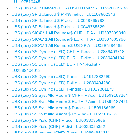
LU1107510445
UBS (Lux) SF Balanced (EUR) USD H P-acc - LU2820609738
UBS (Lux) SF Balanced $ P-4%-mdist - LU1107502343
UBS (Lux) SF Balanced $ P-acc - LU0049785792
UBS (Lux) SF Balanced $ P-dist - LU0049785529
UBS (Lux) SICAV 1 All Rounder$ CHFH P A - LU0397599340
UBS (Lux) SICAV 1 All Rounder$ EURH P A - LU0397605766
UBS (Lux) SICAV 1 All Rounder$ USD P A - LU0397594465
UBS (Lux) SS Dyn Inc (USD) CHF H P-acc - LU2889403718
UBS (Lux) SS Dyn Inc (USD) EUR H P-dist - LU2889404104
UBS (Lux) SS Dyn Inc (USD) EURHP-4%qdist -
LU2889404013
UBS (Lux) SS Dyn Inc (USD) P-acc - LU1917362490
UBS (Lux) SS Dyn Inc (USD) P-dist - LU2889404286
UBS (Lux) SS Dyn Inc (USD) P-mdist - LU1917361179
UBS (Lux) SS Syst Allc Medm $ CHFH P Acc - LU1599187264
UBS (Lux) SS Syst Allc Medm $ EURH P Acc - LU1599187421
UBS (Lux) SS Syst Allc Medm $ P-acc - LU1599186969
UBS (Lux) SS Syst Allc Medm $ P4%Inc - LU1599187181
UBS (Lux) SF Yield (CHF) P-acc - LU0033035865
UBS (Lux) SF Yield (CHF) P-dist - LU0033035352
UBS (Lux) SS Income (CHF) P-acc - LU0994951381