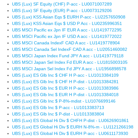
UBS (Lux) SF Equity (CHF) P-acc - LU0071007289
UBS (Lux) SF Equity (EUR) P-acc - LU0073129206
UBS (Lux) KSS Asian Eqs $ EURH P-acc - LU2257650908
UBS (Lux) KSS Asian Eqs $ USD P Acc - LU0235996351
UBS MSCI Pacific ex Jpn IF EUR A acc - LU1419772295
UBS MSCI Pacific ex Jpn IF USD A acc - LU1419772022
UBS MSCI Canada IndexF CAD A acc - LU1419778904
UBS MSCI Canada Sel IndexF CAD A acc - LU2051460082
UBS MSCI Japan Index Fund JPY A acc - LU1419779118
UBS MSCI Japan Sel Index Fd EUR A acc - LU1815003105
UBS MSCI Japan Sel Index Fd JPY A acc - LU1956898578
UBS (Lux) ES Glb Inc $ CHF H P-acc - LU1013384109
UBS (Lux) ES Glb Inc $ CHF H P-dist - LU1013384281
UBS (Lux) ES Glb Inc $ EUR H P-acc - LU1013383986
UBS (Lux) ES Glb Inc $ EUR H P-dist - LU1013384018
UBS (Lux) ES Glb Inc $ P-8%-mdist - LU1076699146
UBS (Lux) ES Glb Inc $ P-acc - LU1013383713
UBS (Lux) ES Glb Inc $ P-dist - LU1013383804
UBS (Lux) ES Global Hi Div $ CHFH P-dist - LU0626901861
UBS (Lux) ES Global Hi Div $ EURH N-8%-m - LU1121266198
UBS (Lux) ES Global Hi Div $ EURH P-acc - LU0611173930