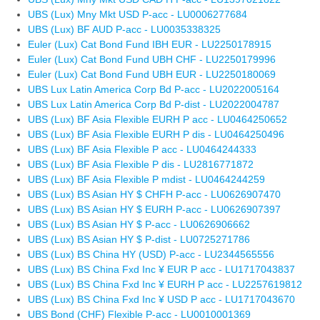
UBS (Lux) Mny Mkt USD P-acc - LU0006277684
UBS (Lux) BF AUD P-acc - LU0035338325
Euler (Lux) Cat Bond Fund IBH EUR - LU2250178915
Euler (Lux) Cat Bond Fund UBH CHF - LU2250179996
Euler (Lux) Cat Bond Fund UBH EUR - LU2250180069
UBS Lux Latin America Corp Bd P-acc - LU2022005164
UBS Lux Latin America Corp Bd P-dist - LU2022004787
UBS (Lux) BF Asia Flexible EURH P acc - LU0464250652
UBS (Lux) BF Asia Flexible EURH P dis - LU0464250496
UBS (Lux) BF Asia Flexible P acc - LU0464244333
UBS (Lux) BF Asia Flexible P dis - LU2816771872
UBS (Lux) BF Asia Flexible P mdist - LU0464244259
UBS (Lux) BS Asian HY $ CHFH P-acc - LU0626907470
UBS (Lux) BS Asian HY $ EURH P-acc - LU0626907397
UBS (Lux) BS Asian HY $ P-acc - LU0626906662
UBS (Lux) BS Asian HY $ P-dist - LU0725271786
UBS (Lux) BS China HY (USD) P-acc - LU2344565556
UBS (Lux) BS China Fxd Inc ¥ EUR P acc - LU1717043837
UBS (Lux) BS China Fxd Inc ¥ EURH P acc - LU2257619812
UBS (Lux) BS China Fxd Inc ¥ USD P acc - LU1717043670
UBS Bond (CHF) Flexible P-acc - LU0010001369