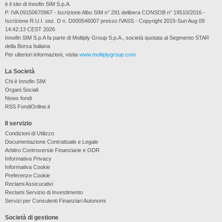
è il sito di Innofin SIM S.p.A.
P. IVA 09150670967 - Iscrizione Albo SIM n° 291 delibera CONSOB n° 19510/2016 -
Iscrizione R.U.I. sez. D n. D000546007 presso IVASS - Copyright 2015-Sun Aug 09
14:42:13 CEST 2026
Innofin SIM S.p.A fa parte di Moltiply Group S.p.A., società quotata al Segmento STAR
della Borsa Italiana
Per ulteriori informazioni, visita
www.moltiplygroup.com
La Società
Chi è Innofin SIM
Organi Sociali
News fondi
RSS FondiOnline.it
Il servizio
Condizioni di Utilizzo
Documentazione Contrattuale e Legale
Arbitro Controversie Finanziarie e ODR
Informativa Privacy
Informativa Cookie
Preferenze Cookie
Reclami Assicurativi
Reclami Servizio di Investimento
Servizi per Consulenti Finanziari Autonomi
Società di gestione