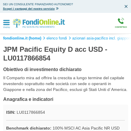
SEI UN CONSULENTE FINANZIARIO AUTONOMO?
Scopri i vantaggi del nostro servizio
menu
CONTATTACI
fondionline.it (home)
elenco fondi
azionari asia-pacifico incl. giappon
JPM Pacific Equity D acc USD -
LU0117866854
Obiettivo di investimento dichiarato
Il Comparto mira ad offrire la crescita a lungo termine del capitale
investendo soprattutto nelle società con sede o operanti in
Giappone e nella zona del Pacifico, esclusi gli Stati Uniti d´America.
Anagrafica e indicatori
ISIN:
LU0117866854
Benchmark dichiarato:
100% MSCI AC Asia Pacific NR USD