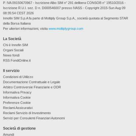
P. IVA 09150670967 - Iscrizione Albo SIM n° 291 delibera CONSOB n° 19510/2016 -
Iscrizione R.U.I. sez. D n. D000546007 presso IVASS - Copyright 2015-Sun Aug 09
08:35:54 CEST 2026
Innofin SIM S.p.A fa parte di Moltiply Group S.p.A., società quotata al Segmento STAR
della Borsa Italiana
Per ulteriori informazioni, visita
www.moltiplygroup.com
La Società
Chi è Innofin SIM
Organi Sociali
News fondi
RSS FondiOnline.it
Il servizio
Condizioni di Utilizzo
Documentazione Contrattuale e Legale
Arbitro Controversie Finanziarie e ODR
Informativa Privacy
Informativa Cookie
Preferenze Cookie
Reclami Assicurativi
Reclami Servizio di Investimento
Servizi per Consulenti Finanziari Autonomi
Società di gestione
Amundi