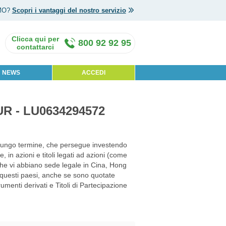
MO?
Scopri i vantaggi del nostro servizio
800 92 92 95
NEWS
ACCEDI
UR - LU0634294572
a lungo termine, che persegue investendo
 in azioni e titoli legati ad azioni (come
 che vi abbiano sede legale in Cina, Hong
 questi paesi, anche se sono quotate
trumenti derivati e Titoli di Partecipazione