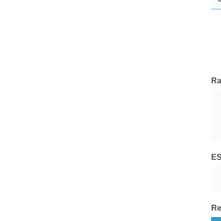
Riverfield
Tutte le Società di Gestione
Ra
E
Re