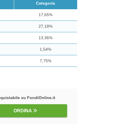
Categoria
17,65%
27,18%
13,36%
1,54%
7,75%
quistabile su FondiOnline.it
ORDINA