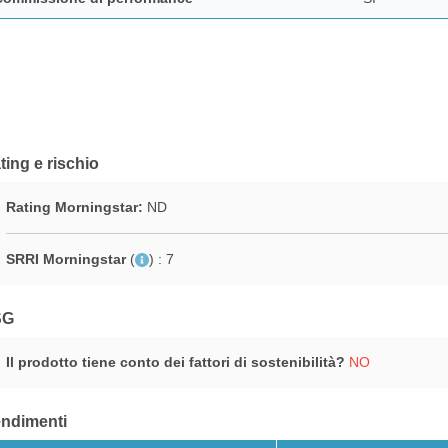
ting e rischio
Rating Morningstar:
ND
SRRI Morningstar
(
)
: 7
SG
Il prodotto tiene conto dei fattori di sostenibilità?
NO
ndimenti