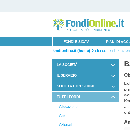
FONDI E SICAV
PIANI DI AC
fondionline.it (home)
elenco fondi
azion
B
LA SOCIETÀ
Chi è Innofin Sim
Ob
IL SERVIZIO
L’o
Organi Sociali
Condizioni di Utilizzo
SOCIETÀ DI GESTIONE
pri
News Fondi
Documentazione Contrattuale e
war
Axa
TUTTI I FONDI
Legale
Kon
8a+
alt
Allocazione
Arbitro Controversie Finanziarie
ent
Credit Suisse
Altro
Informativa Privacy
An
Raiffeisen
Azionari
Informativa Cookie