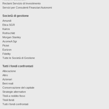
Reclami Servizio di Investimento
Servizi per Consulenti Finanziari Autonomi
Società di gestione
Amundi
Etica SGR
Kairos
Rothschild
Morgan Stanley
AcomeA Sgr
Pictet
Eurizon
Fidelity
Tutte le Società di Gestione
Tutti i fondi confrontati
Allocazione
Altro
Azionari
Beni reali
Conservazione del capitale
Strategie alternative
Titoli a reddito fisso
Titoli Ibridi
Tutti i fondi confrontati