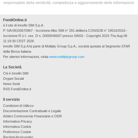
responsabile della veridicità, completezza e aggiornamento delle Informazioni.
FondiOnline.it
è il sito di Innofin SIM S.p.A.
P. IVA 09150670967 - Iscrizione Albo SIM n° 291 delibera CONSOB n° 19510/2016 -
Iscrizione R.U.I. sez. D n. D000546007 presso IVASS - Copyright 2015-Thu Aug 06
11:19:30 CEST 2026
Innofin SIM S.p.A fa parte di Moltiply Group S.p.A., società quotata al Segmento STAR
della Borsa Italiana
Per ulteriori informazioni, visita
www.moltiplygroup.com
La Società
Chi è Innofin SIM
Organi Sociali
News fondi
RSS FondiOnline.it
Il servizio
Condizioni di Utilizzo
Documentazione Contrattuale e Legale
Arbitro Controversie Finanziarie e ODR
Informativa Privacy
Informativa Cookie
Preferenze Cookie
Reclami Assicurativi