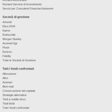
Reclami Servizio di Investimento
Servizi per Consulenti Finanziari Autonomi
Società di gestione
Amundi
Etica SGR
Kairos
Rothschild
Morgan Stanley
AcomeA Sgr
Pictet
Eurizon
Fidelity
Tutte le Società di Gestione
Tutti i fondi confrontati
Allocazione
Altro
Azionari
Beni reali
Conservazione del capitale
Strategie alternative
Titoli a reddito fisso
Titoli Ibridi
Tutti i fondi confrontati