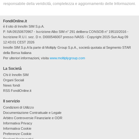
responsabile della veridicità, completezza e aggiornamento delle Informazioni.
FondiOnline.it
è il sito di Innofin SIM S.p.A.
P. IVA 09150670967 - Iscrizione Albo SIM n° 291 delibera CONSOB n° 19510/2016 -
Iscrizione R.U.I. sez. D n. D000546007 presso IVASS - Copyright 2015-Sun Aug 09
12:43:01 CEST 2026
Innofin SIM S.p.A fa parte di Moltiply Group S.p.A., società quotata al Segmento STAR
della Borsa Italiana
Per ulteriori informazioni, visita
www.moltiplygroup.com
La Società
Chi è Innofin SIM
Organi Sociali
News fondi
RSS FondiOnline.it
Il servizio
Condizioni di Utilizzo
Documentazione Contrattuale e Legale
Arbitro Controversie Finanziarie e ODR
Informativa Privacy
Informativa Cookie
Preferenze Cookie
Reclami Assicurativi