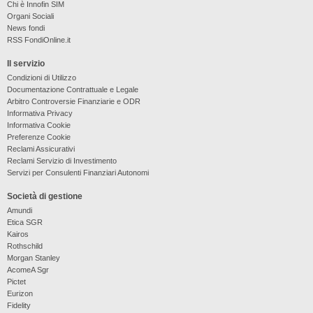
Chi è Innofin SIM
Organi Sociali
News fondi
RSS FondiOnline.it
Il servizio
Condizioni di Utilizzo
Documentazione Contrattuale e Legale
Arbitro Controversie Finanziarie e ODR
Informativa Privacy
Informativa Cookie
Preferenze Cookie
Reclami Assicurativi
Reclami Servizio di Investimento
Servizi per Consulenti Finanziari Autonomi
Società di gestione
Amundi
Etica SGR
Kairos
Rothschild
Morgan Stanley
AcomeA Sgr
Pictet
Eurizon
Fidelity