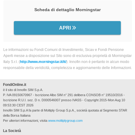
Scheda di dettaglio Morningstar
APRI
Le informazioni su Fondi Comuni di Investimento, Sicav e Fondi Pensione
Aperti messe a disposizione sul Sito sono di esclusiva proprietà di Morningstar
Italy S.r.l. (
http://www.morningstar.it/it/
). Innofin non è pertanto in alcun modo
responsabile della veridicità, completezza e aggiornamento delle Informazioni.
FondiOnline.it
è il sito di Innofin SIM S.p.A.
P. IVA 09150670967 - Iscrizione Albo SIM n° 291 delibera CONSOB n° 19510/2016 -
Iscrizione R.U.I. sez. D n. D000546007 presso IVASS - Copyright 2015-Mon Aug 10
09:53:30 CEST 2026
Innofin SIM S.p.A fa parte di Moltiply Group S.p.A., società quotata al Segmento STAR
della Borsa Italiana
Per ulteriori informazioni, visita
www.moltiplygroup.com
La Società