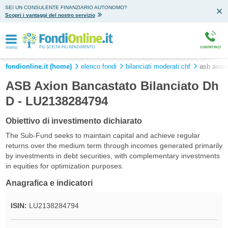
SEI UN CONSULENTE FINANZIARIO AUTONOMO?
Scopri i vantaggi del nostro servizio
menu
CONTATTACI
fondionline.it (home)
elenco fondi
bilanciati moderati chf
asb axion
ASB Axion Bancastato Bilanciato Dh
D - LU2138284794
Obiettivo di investimento dichiarato
The Sub-Fund seeks to maintain capital and achieve regular
returns over the medium term through incomes generated primarily
by investments in debt securities, with complementary investments
in equities for optimization purposes.
Anagrafica e indicatori
ISIN:
LU2138284794