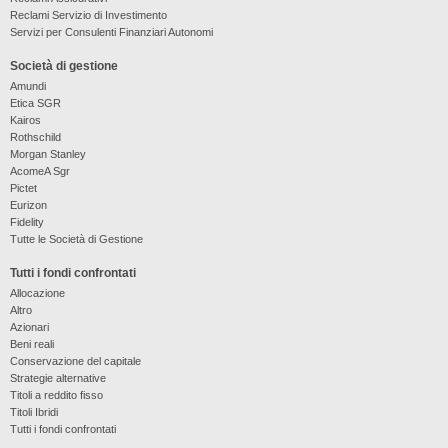
Reclami Servizio di Investimento
Servizi per Consulenti Finanziari Autonomi
Società di gestione
Amundi
Etica SGR
Kairos
Rothschild
Morgan Stanley
AcomeA Sgr
Pictet
Eurizon
Fidelity
Tutte le Società di Gestione
Tutti i fondi confrontati
Allocazione
Altro
Azionari
Beni reali
Conservazione del capitale
Strategie alternative
Titoli a reddito fisso
Titoli Ibridi
Tutti i fondi confrontati