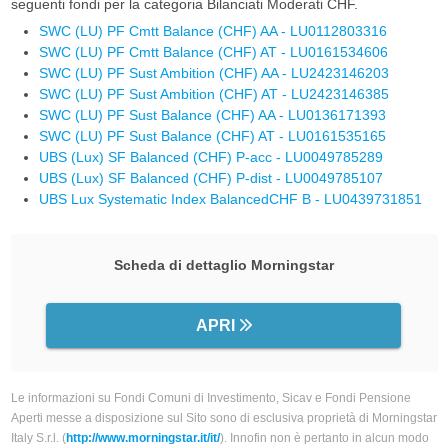
seguenti fondi per la categoria Bilanciati Moderati CHF.
SWC (LU) PF Cmtt Balance (CHF) AA - LU0112803316
SWC (LU) PF Cmtt Balance (CHF) AT - LU0161534606
SWC (LU) PF Sust Ambition (CHF) AA - LU2423146203
SWC (LU) PF Sust Ambition (CHF) AT - LU2423146385
SWC (LU) PF Sust Balance (CHF) AA - LU0136171393
SWC (LU) PF Sust Balance (CHF) AT - LU0161535165
UBS (Lux) SF Balanced (CHF) P-acc - LU0049785289
UBS (Lux) SF Balanced (CHF) P-dist - LU0049785107
UBS Lux Systematic Index BalancedCHF B - LU0439731851
Scheda di dettaglio Morningstar
APRI
Le informazioni su Fondi Comuni di Investimento, Sicav e Fondi Pensione
Aperti messe a disposizione sul Sito sono di esclusiva proprietà di Morningstar
Italy S.r.l. (
http://www.morningstar.it/it/
). Innofin non è pertanto in alcun modo