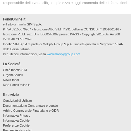
responsabile della veridicità, completezza e aggiornamento delle Informazioni.
FondiOnline.it
è il sito di Innofin SIM S.p.A.
P. IVA 09150670967 - Iscrizione Albo SIM n° 291 delibera CONSOB n° 19510/2016 -
Iscrizione R.U.I. sez. D n. D000546007 presso IVASS - Copyright 2015-Sat Aug 08
22:11:46 CEST 2026
Innofin SIM S.p.A fa parte di Moltiply Group S.p.A., società quotata al Segmento STAR
della Borsa Italiana
Per ulteriori informazioni, visita
www.moltiplygroup.com
La Società
Chi è Innofin SIM
Organi Sociali
News fondi
RSS FondiOnline.it
Il servizio
Condizioni di Utilizzo
Documentazione Contrattuale e Legale
Arbitro Controversie Finanziarie e ODR
Informativa Privacy
Informativa Cookie
Preferenze Cookie
Reclami Assicurativi