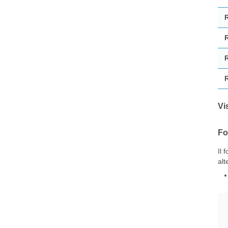
Vi
Fo
Il 
alt