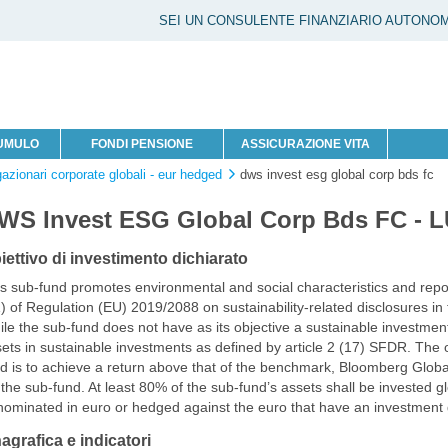
SEI UN CONSULENTE FINANZIARIO AUTONO
CUMULO
FONDI PENSIONE
ASSICURAZIONE VITA
gazionari corporate globali - eur hedged
dws invest esg global corp bds fc
WS Invest ESG Global Corp Bds FC - 
iettivo di investimento dichiarato
s sub-fund promotes environmental and social characteristics and repor
) of Regulation (EU) 2019/2088 on sustainability-related disclosures in 
le the sub-fund does not have as its objective a sustainable investment, 
ets in sustainable investments as defined by article 2 (17) SFDR. The o
d is to achieve a return above that of the benchmark, Bloomberg Glo
 the sub-fund. At least 80% of the sub-fund’s assets shall be invested gl
ominated in euro or hedged against the euro that have an investment 
agrafica e indicatori