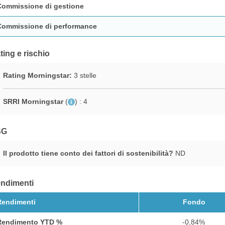
Commissione di gestione
Commissione di performance
ting e rischio
Rating Morningstar:
3 stelle
SRRI Morningstar
(
)
: 4
SG
Il prodotto tiene conto dei fattori di sostenibilità?
ND
ndimenti
Rendimenti
Fondo
Rendimento YTD %
-0,84%