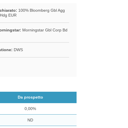
chiarato:
100% Bloomberg Gbl Agg
 Hdg EUR
rningstar:
Morningstar Gbl Corp Bd
stione:
DWS
Da prospetto
0,00%
ND