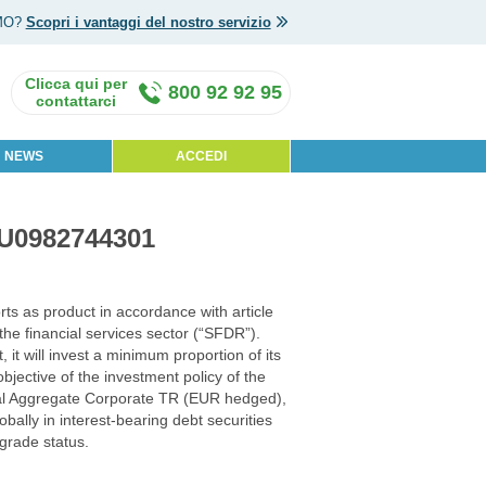
MO?
Scopri i vantaggi del nostro servizio
800 92 92 95
NEWS
ACCEDI
LU0982744301
ts as product in accordance with article
the financial services sector (“SFDR”).
it will invest a minimum proportion of its
bjective of the investment policy of the
bal Aggregate Corporate TR (EUR hedged),
obally in interest-bearing debt securities
grade status.