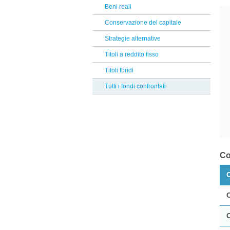
Albermarle
Beni reali
Reclami Assicurativi
Jupiter
Conservazione del capitale
Reclami Servizio di Investimento
Symphonia SGR
Strategie alternative
Corner
Titoli a reddito fisso
Oddo Meriten
Titoli Ibridi
Natixis
Tutti i fondi confrontati
Goldman Sachs
Man
Invesco
Hedge Invest
Co
Safe Capital SICAV
RBC Bluebay
Bantleon
Robeco
Vontobel