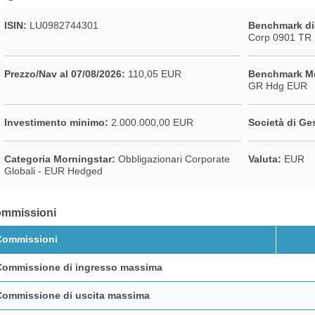
ISIN:
LU0982744301
Benchmark di
Corp 0901 TR
Prezzo/Nav al 07/08/2026:
110,05 EUR
Benchmark Mo
GR Hdg EUR
Investimento minimo:
2.000.000,00 EUR
Società di Ge
Categoria Morningstar:
Obbligazionari Corporate
Valuta:
EUR
Globali - EUR Hedged
mmissioni
Commissioni
Commissione di ingresso massima
Commissione di uscita massima