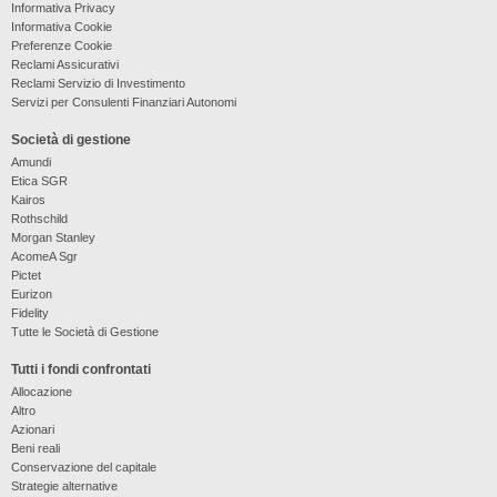
Informativa Privacy
Informativa Cookie
Preferenze Cookie
Reclami Assicurativi
Reclami Servizio di Investimento
Servizi per Consulenti Finanziari Autonomi
Società di gestione
Amundi
Etica SGR
Kairos
Rothschild
Morgan Stanley
AcomeA Sgr
Pictet
Eurizon
Fidelity
Tutte le Società di Gestione
Tutti i fondi confrontati
Allocazione
Altro
Azionari
Beni reali
Conservazione del capitale
Strategie alternative