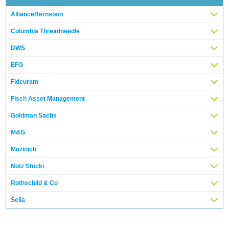
AllianceBernstein
Columbia Threadneedle
DWS
EFG
Fideuram
Fisch Asset Management
Goldman Sachs
M&G
Muzinich
Notz Stucki
Rothschild & Co
Sella