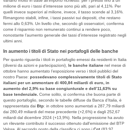
variano molto in base all’importo richiesto: per i prestiti fino a un
milione di euro i tassi d’interesse sono più alti, pari al 4,11%. Per
quelli invece superiori al milione, invece, il tasso scende al 3,16%.
Rimangono stabili, infine, i tassi passivi sui depositi, che restano
fermi allo 0,63%. Un livello che, secondo gli osservatori, conferma
come il risparmio non remunerato continui a rendere poco,
nonostante l’aumento generale dei tassi d’interesse registrato negli
ultimi anni.
In aumento i titoli di Stato nei portafogli delle banche
Per quanto riguarda i titoli in portafoglio emessi da residenti in Italia
(diversi da azioni e partecipazioni),
le banche italiane
nel mese di
ottobre hanno aumentato l’esposizione verso i titoli pubblici del
nostro Paese:
possedevano complessivamente titoli di Stato
italiani per un ammontare di 400,84 miliardi di euro, in
aumento del 2,9% su base congiunturale e dell’11,63% su
base tendenziale.
Come solito, si conferma che buona parte di
questo portafoglio, secondo le tabelle diffuse da Banca d’Italia, è
rappresentata dai
Btp
: in ottobre sono aumentati a 287,79 miliardi
dai 280,49 miliardi del mese precedente (+2,6%) e dagli 252,67
miliardi dal dicembre 2024 (+13,9%). Nella progressione ha avuto
un rilevante contributo il successo ottenuto dall’emissione del BTP
Valore. Al secondo posto della classifica ci sono i
Cct
(83,97