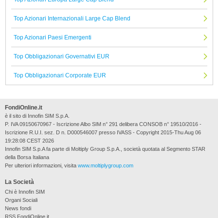
Top Azionari Internazionali Large Cap Blend
Top Azionari Paesi Emergenti
Top Obbligazionari Governativi EUR
Top Obbligazionari Corporate EUR
FondiOnline.it
è il sito di Innofin SIM S.p.A.
P. IVA 09150670967 - Iscrizione Albo SIM n° 291 delibera CONSOB n° 19510/2016 -
Iscrizione R.U.I. sez. D n. D000546007 presso IVASS - Copyright 2015-Thu Aug 06
19:28:08 CEST 2026
Innofin SIM S.p.A fa parte di Moltiply Group S.p.A., società quotata al Segmento STAR
della Borsa Italiana
Per ulteriori informazioni, visita
www.moltiplygroup.com
La Società
Chi è Innofin SIM
Organi Sociali
News fondi
RSS FondiOnline.it