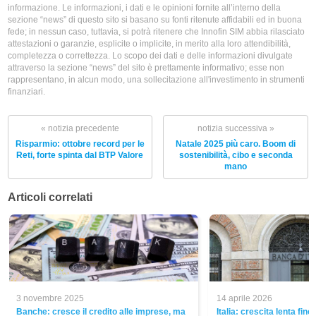
informazione. Le informazioni, i dati e le opinioni fornite all’interno della
sezione “news” di questo sito si basano su fonti ritenute affidabili ed in buona
fede; in nessun caso, tuttavia, si potrà ritenere che Innofin SIM abbia rilasciato
attestazioni o garanzie, esplicite o implicite, in merito alla loro attendibilità,
completezza o correttezza. Lo scopo dei dati e delle informazioni divulgate
attraverso la sezione “news” del sito è prettamente informativo; esse non
rappresentano, in alcun modo, una sollecitazione all'investimento in strumenti
finanziari.
« notizia precedente
notizia successiva »
Risparmio: ottobre record per le
Natale 2025 più caro. Boom di
Reti, forte spinta dal BTP Valore
sostenibilità, cibo e seconda
mano
Articoli correlati
3 novembre 2025
14 aprile 2026
Banche: cresce il credito alle imprese, ma
Italia: crescita lenta fino