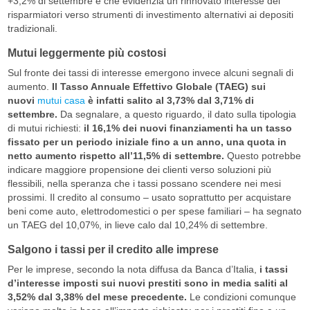
+3,2% di settembre e che evidenzia un rinnovato interesse dei
risparmiatori verso strumenti di investimento alternativi ai depositi
tradizionali.
Mutui leggermente più costosi
Sul fronte dei tassi di interesse emergono invece alcuni segnali di
aumento.
Il Tasso Annuale Effettivo Globale (TAEG) sui
nuovi
mutui casa
è infatti salito al 3,73% dal 3,71% di
settembre.
Da segnalare, a questo riguardo, il dato sulla tipologia
di mutui richiesti:
il 16,1% dei nuovi finanziamenti ha un tasso
fissato per un periodo iniziale fino a un anno, una quota in
netto aumento rispetto all’11,5% di settembre.
Questo potrebbe
indicare maggiore propensione dei clienti verso soluzioni più
flessibili, nella speranza che i tassi possano scendere nei mesi
prossimi. Il credito al consumo – usato soprattutto per acquistare
beni come auto, elettrodomestici o per spese familiari – ha segnato
un TAEG del 10,07%, in lieve calo dal 10,24% di settembre.
Salgono i tassi per il credito alle imprese
Per le imprese, secondo la nota diffusa da Banca d’Italia,
i tassi
d’interesse imposti sui nuovi prestiti sono in media saliti al
3,52% dal 3,38% del mese precedente.
Le condizioni comunque