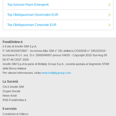
Top Azionari Paesi Emergenti
Top Obbligazionari Governativi EUR
Top Obbligazionari Corporate EUR
FondiOnline.it
è il sito di Innofin SIM S.p.A.
P. IVA 09150670967 - Iscrizione Albo SIM n° 291 delibera CONSOB n° 19510/2016 -
Iscrizione R.U.I. sez. D n. D000546007 presso IVASS - Copyright 2015-Sun Aug 09
00:47:49 CEST 2026
Innofin SIM S.p.A fa parte di Moltiply Group S.p.A., società quotata al Segmento STAR
della Borsa Italiana
Per ulteriori informazioni, visita
www.moltiplygroup.com
La Società
Chi è Innofin SIM
Organi Sociali
News fondi
RSS FondiOnline.it
Il servizio
Condizioni di Utilizzo