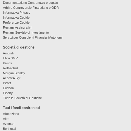
Documentazione Contrattuale e Legale
Arbitro Controversie Finanziarie e ODR
Informativa Privacy
Informativa Cookie
Preferenze Cookie
Reclami Assicurativi
Reclami Servizio di Investimento
Servizi per Consulenti Finanziari Autonomi
Società di gestione
Amundi
Etica SGR
Kairos
Rothschild
Morgan Stanley
AcomeA Sgr
Pictet
Eurizon
Fidelity
Tutte le Società di Gestione
Tutti i fondi confrontati
Allocazione
Altro
Azionari
Beni reali