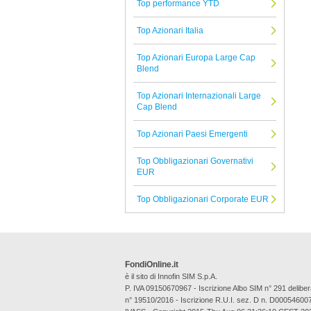
Top performance YTD
Sycomore
Top Azionari Italia
Tutte le Società di Gestione
Top Azionari Europa Large Cap
Blend
Top Azionari Internazionali Large
Cap Blend
Top Azionari Paesi Emergenti
Top Obbligazionari Governativi
EUR
Top Obbligazionari Corporate EUR
FondiOnline.it
è il sito di Innofin SIM S.p.A.
P. IVA 09150670967 - Iscrizione Albo SIM n° 291 deli
n° 19510/2016 - Iscrizione R.U.I. sez. D n. D00054600