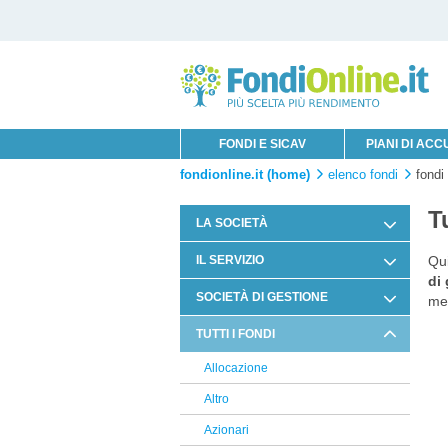
FONDI E SICAV
PIANI DI AC
fondionline.it (home)
elenco fondi
fondi
T
LA SOCIETÀ
Chi è Innofin Sim
IL SERVIZIO
Qui
di
Organi Sociali
Condizioni di Utilizzo
SOCIETÀ DI GESTIONE
mer
News Fondi
Documentazione Contrattuale e
GAM
TUTTI I FONDI
Legale
Robeco
Allocazione
Arbitro Controversie Finanziarie
Belgrave
Altro
Informativa Privacy
Aberdeen
Azionari
Informativa Cookie