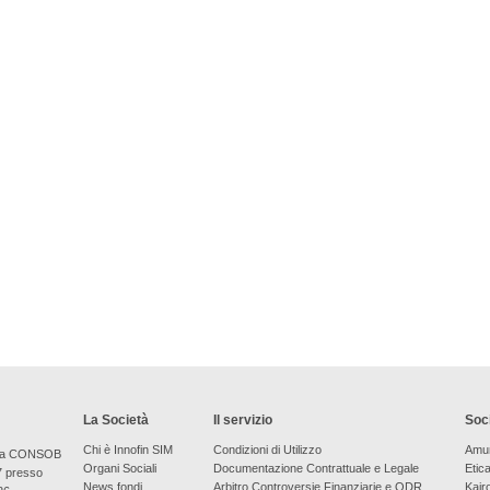
La Società
Il servizio
Soci
Chi è Innofin SIM
Condizioni di Utilizzo
Amu
bera CONSOB
Organi Sociali
Documentazione Contrattuale e Legale
Etic
7 presso
News fondi
Arbitro Controversie Finanziarie e ODR
Kair