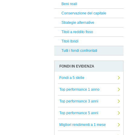
Selectra
Beni reali
Reclami Assicurativi
DNCA Finance
Conservazione del capitale
Reclami Servizio di Investimento
Russell Investments
Strategie alternative
Finlabo
Titoli a reddito fisso
Riverfield
Titoli Ibridi
Corner
Tutti i fondi confrontati
EFG
FONDI IN EVIDENZA
Atomo SICAV
Axa
Fondi a 5 stelle
Banca Finnat
Top performance 1 anno
Vontobel
Top performance 3 anni
Edmond De Rothschild AM
Top performance 5 anni
AcomeA Sgr
Sarasin
Migliori rendimenti a 1 mese
Schroders