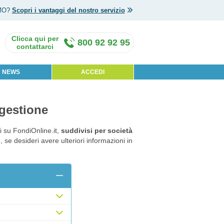
MO?
Scopri i vantaggi del nostro servizio
800 92 92 95
NEWS
ACCEDI
 gestione
i su FondiOnline.it,
suddivisi per società
, se desideri avere ulteriori informazioni in