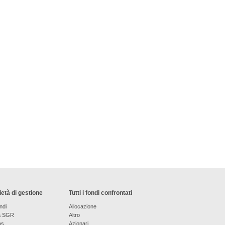
età di gestione
Tutti i fondi confrontati
ndi
Allocazione
a SGR
Altro
os
Azionari