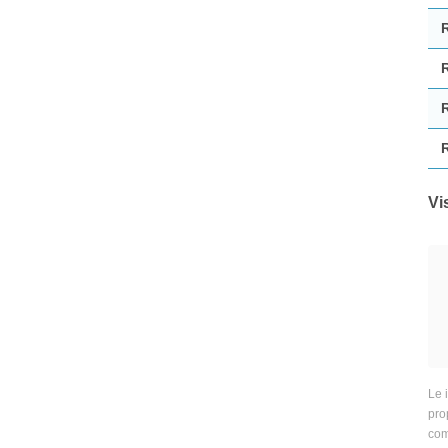
Vi
Le 
prop
com