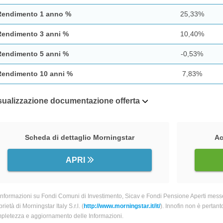
Rendimento 1 anno %
25,33%
Rendimento 3 anni %
10,40%
Rendimento 5 anni %
-0,53%
Rendimento 10 anni %
7,83%
sualizzazione documentazione offerta
Scheda di dettaglio Morningstar
Ac
APRI
informazioni su Fondi Comuni di Investimento, Sicav e Fondi Pensione Aperti messe
rietà di Morningstar Italy S.r.l. (
http://www.morningstar.it/it/
). Innofin non è pertant
pletezza e aggiornamento delle Informazioni.