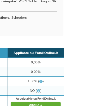
rningstar:
MSCI Golden Dragon NR
stione:
Schroders
Applicate su FondiOnline.it
0,00%
0,00%
1,50%
(
)
NO
(
)
Acquistabile su FondiOnline.it
ORDINA