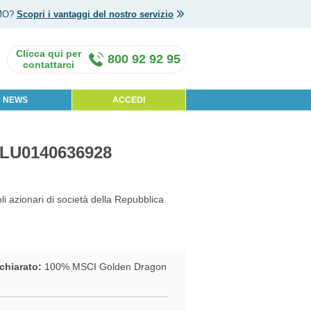
MO?
Scopri i vantaggi del nostro servizio
800 92 92 95
NEWS
ACCEDI
- LU0140636928
oli azionari di società della Repubblica
chiarato:
100% MSCI Golden Dragon