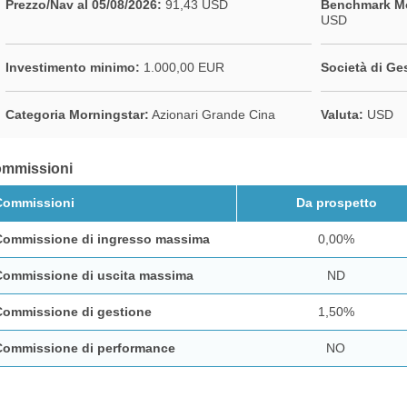
Prezzo/Nav al 05/08/2026:
91,43 USD
Benchmark Mo
USD
Investimento minimo:
1.000,00 EUR
Società di Ge
Categoria Morningstar:
Azionari Grande Cina
Valuta:
USD
mmissioni
Commissioni
Da prospetto
Commissione di ingresso massima
0,00%
Commissione di uscita massima
ND
Commissione di gestione
1,50%
Commissione di performance
NO