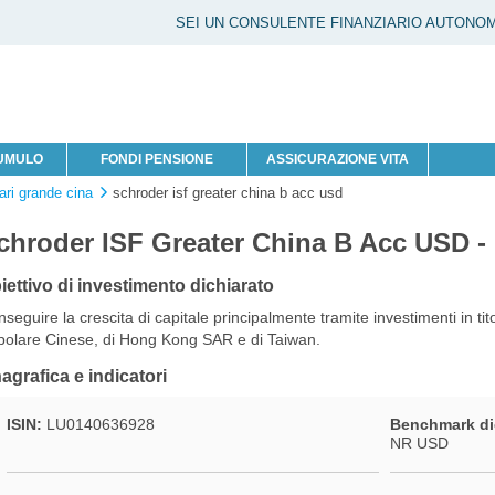
SEI UN CONSULENTE FINANZIARIO AUTONO
CUMULO
FONDI PENSIONE
ASSICURAZIONE VITA
ari grande cina
schroder isf greater china b acc usd
chroder ISF Greater China B Acc USD 
iettivo di investimento dichiarato
seguire la crescita di capitale principalmente tramite investimenti in tit
olare Cinese, di Hong Kong SAR e di Taiwan.
agrafica e indicatori
ISIN:
LU0140636928
Benchmark di
NR USD