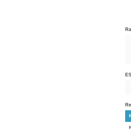
Symphonia SGR
Tutte le Società di Gestione
Ra
E
Re