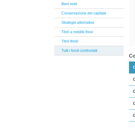
MFS
Beni reali
Reclami Assicurativi
Planetarium
Conservazione del capitale
Reclami Servizio di Investimento
Bnp Paribas AM
Strategie alternative
Invesco
Titoli a reddito fisso
Flossbach von Storch
Titoli Ibridi
Muzinich
Tutti i fondi confrontati
Co
Degroof Petercam
Banca Zarattini
Carmignac
EFG
BlackRock
M&G investments
Allianz
Credit Suisse
PIMCO