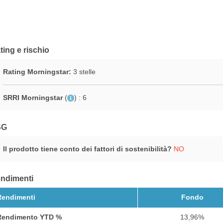
ting e rischio
Rating Morningstar:
3 stelle
SRRI Morningstar
(
)
: 6
SG
Il prodotto tiene conto dei fattori di sostenibilità?
NO
ndimenti
Rendimenti
Fondo
Rendimento YTD %
13,96%