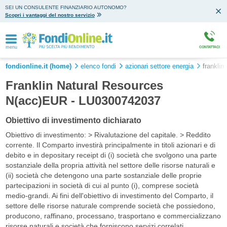
SEI UN CONSULENTE FINANZIARIO AUTONOMO?
Scopri i vantaggi del nostro servizio
menu
CONTATTACI
fondionline.it (home)
elenco fondi
azionari settore energia
franklin
Franklin Natural Resources
N(acc)EUR - LU0300742037
Obiettivo di investimento dichiarato
Obiettivo di investimento: > Rivalutazione del capitale. > Reddito
corrente. Il Comparto investirà principalmente in titoli azionari e di
debito e in depositary receipt di (i) società che svolgono una parte
sostanziale della propria attività nel settore delle risorse naturali e
(ii) società che detengono una parte sostanziale delle proprie
partecipazioni in società di cui al punto (i), comprese società
medio-grandi. Ai fini dell'obiettivo di investimento del Comparto, il
settore delle risorse naturale comprende società che possiedono,
producono, raffinano, processano, trasportano e commercializzano
risorse naturali e società che forniscono servizi correlati.