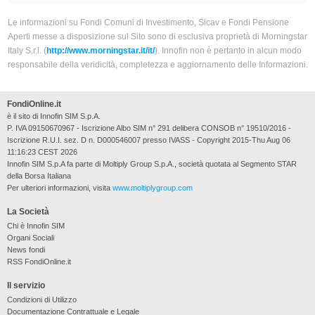
Le informazioni su Fondi Comuni di Investimento, Sicav e Fondi Pensione
Aperti messe a disposizione sul Sito sono di esclusiva proprietà di Morningstar
Italy S.r.l. (
http://www.morningstar.it/it/
). Innofin non è pertanto in alcun modo
responsabile della veridicità, completezza e aggiornamento delle Informazioni.
FondiOnline.it
è il sito di Innofin SIM S.p.A.
P. IVA 09150670967 - Iscrizione Albo SIM n° 291 delibera CONSOB n° 19510/2016 -
Iscrizione R.U.I. sez. D n. D000546007 presso IVASS - Copyright 2015-Thu Aug 06
11:16:23 CEST 2026
Innofin SIM S.p.A fa parte di Moltiply Group S.p.A., società quotata al Segmento STAR
della Borsa Italiana
Per ulteriori informazioni, visita
www.moltiplygroup.com
La Società
Chi è Innofin SIM
Organi Sociali
News fondi
RSS FondiOnline.it
Il servizio
Condizioni di Utilizzo
Documentazione Contrattuale e Legale