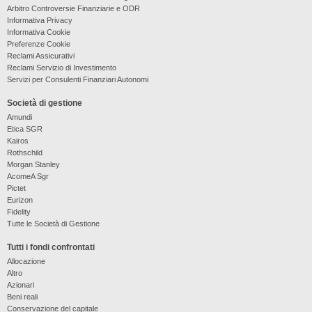
Arbitro Controversie Finanziarie e ODR
Informativa Privacy
Informativa Cookie
Preferenze Cookie
Reclami Assicurativi
Reclami Servizio di Investimento
Servizi per Consulenti Finanziari Autonomi
Società di gestione
Amundi
Etica SGR
Kairos
Rothschild
Morgan Stanley
AcomeA Sgr
Pictet
Eurizon
Fidelity
Tutte le Società di Gestione
Tutti i fondi confrontati
Allocazione
Altro
Azionari
Beni reali
Conservazione del capitale