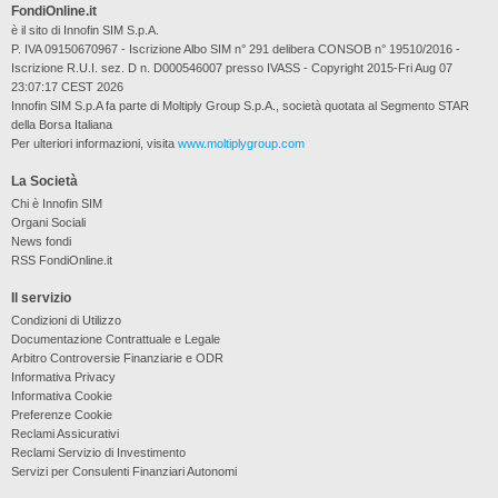
FondiOnline.it
è il sito di Innofin SIM S.p.A.
P. IVA 09150670967 - Iscrizione Albo SIM n° 291 delibera CONSOB n° 19510/2016 -
Iscrizione R.U.I. sez. D n. D000546007 presso IVASS - Copyright 2015-Fri Aug 07
23:07:17 CEST 2026
Innofin SIM S.p.A fa parte di Moltiply Group S.p.A., società quotata al Segmento STAR
della Borsa Italiana
Per ulteriori informazioni, visita
www.moltiplygroup.com
La Società
Chi è Innofin SIM
Organi Sociali
News fondi
RSS FondiOnline.it
Il servizio
Condizioni di Utilizzo
Documentazione Contrattuale e Legale
Arbitro Controversie Finanziarie e ODR
Informativa Privacy
Informativa Cookie
Preferenze Cookie
Reclami Assicurativi
Reclami Servizio di Investimento
Servizi per Consulenti Finanziari Autonomi