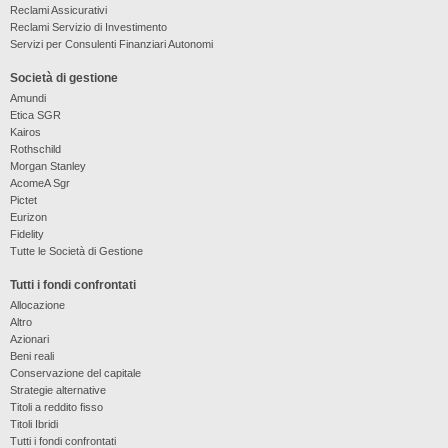
Reclami Assicurativi
Reclami Servizio di Investimento
Servizi per Consulenti Finanziari Autonomi
Società di gestione
Amundi
Etica SGR
Kairos
Rothschild
Morgan Stanley
AcomeA Sgr
Pictet
Eurizon
Fidelity
Tutte le Società di Gestione
Tutti i fondi confrontati
Allocazione
Altro
Azionari
Beni reali
Conservazione del capitale
Strategie alternative
Titoli a reddito fisso
Titoli Ibridi
Tutti i fondi confrontati