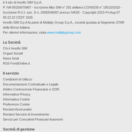
è il sito di Innofin SIM S.p.A.
P. IVA 09150670967 - Iscrizione Albo SIM n° 291 delibera CONSOB n° 19510/2016 -
Iscrizione R.U.I. sez. D n. D000546007 presso IVASS - Copyright 2015-Fri Aug 07
05:22:22 CEST 2026
Innofin SIM S.p.A fa parte di Moltiply Group S.p.A., società quotata al Segmento STAR
della Borsa Italiana
Per ulteriori informazioni, visita
www.moltiplygroup.com
La Società
Chi è Innofin SIM
Organi Sociali
News fondi
RSS FondiOnline.it
Il servizio
Condizioni di Utilizzo
Documentazione Contrattuale e Legale
Arbitro Controversie Finanziarie e ODR
Informativa Privacy
Informativa Cookie
Preferenze Cookie
Reclami Assicurativi
Reclami Servizio di Investimento
Servizi per Consulenti Finanziari Autonomi
Società di gestione