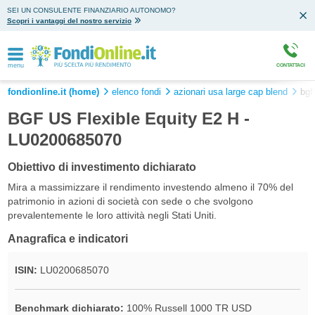
SEI UN CONSULENTE FINANZIARIO AUTONOMO?
Scopri i vantaggi del nostro servizio
menu
CONTATTACI
fondionline.it (home)
elenco fondi
azionari usa large cap blend
bgf
BGF US Flexible Equity E2 H -
LU0200685070
Obiettivo di investimento dichiarato
Mira a massimizzare il rendimento investendo almeno il 70% del
patrimonio in azioni di società con sede o che svolgono
prevalentemente le loro attività negli Stati Uniti.
Anagrafica e indicatori
ISIN:
LU0200685070
Benchmark dichiarato:
100% Russell 1000 TR USD