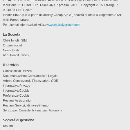
P. IVA 09150670967 - Iscrizione Albo SIM n° 291 delibera CONSOB n° 19510/2016 -
Iscrizione R.U.I. sez. D n. D000546007 presso IVASS - Copyright 2015-Fri Aug 07
00:40:53 CEST 2026
Innofin SIM S.p.A fa parte di Moltiply Group S.p.A., società quotata al Segmento STAR
della Borsa Italiana
Per ulteriori informazioni, visita
www.moltiplygroup.com
La Società
Chi è Innofin SIM
Organi Sociali
News fondi
RSS FondiOnline.it
Il servizio
Condizioni di Utilizzo
Documentazione Contrattuale e Legale
Arbitro Controversie Finanziarie e ODR
Informativa Privacy
Informativa Cookie
Preferenze Cookie
Reclami Assicurativi
Reclami Servizio di Investimento
Servizi per Consulenti Finanziari Autonomi
Società di gestione
Amundi