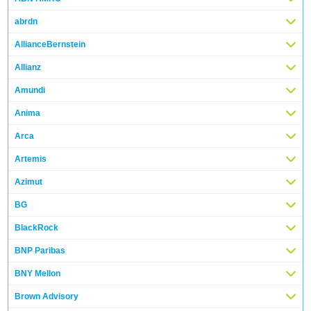
abrdn
AllianceBernstein
Allianz
Amundi
Anima
Arca
Artemis
Azimut
BG
BlackRock
BNP Paribas
BNY Mellon
Brown Advisory