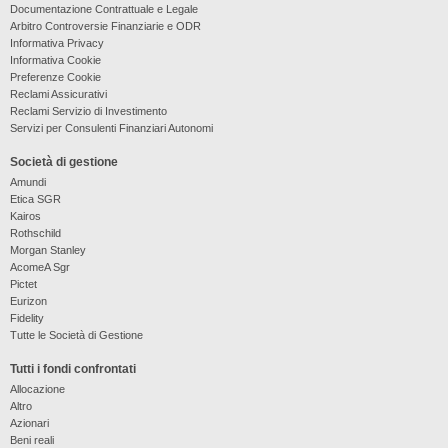
Documentazione Contrattuale e Legale
Arbitro Controversie Finanziarie e ODR
Informativa Privacy
Informativa Cookie
Preferenze Cookie
Reclami Assicurativi
Reclami Servizio di Investimento
Servizi per Consulenti Finanziari Autonomi
Società di gestione
Amundi
Etica SGR
Kairos
Rothschild
Morgan Stanley
AcomeA Sgr
Pictet
Eurizon
Fidelity
Tutte le Società di Gestione
Tutti i fondi confrontati
Allocazione
Altro
Azionari
Beni reali