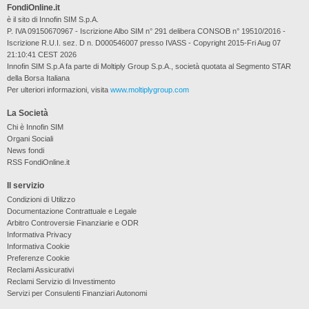
FondiOnline.it
è il sito di Innofin SIM S.p.A.
P. IVA 09150670967 - Iscrizione Albo SIM n° 291 delibera CONSOB n° 19510/2016 -
Iscrizione R.U.I. sez. D n. D000546007 presso IVASS - Copyright 2015-Fri Aug 07
21:10:41 CEST 2026
Innofin SIM S.p.A fa parte di Moltiply Group S.p.A., società quotata al Segmento STAR
della Borsa Italiana
Per ulteriori informazioni, visita
www.moltiplygroup.com
La Società
Chi è Innofin SIM
Organi Sociali
News fondi
RSS FondiOnline.it
Il servizio
Condizioni di Utilizzo
Documentazione Contrattuale e Legale
Arbitro Controversie Finanziarie e ODR
Informativa Privacy
Informativa Cookie
Preferenze Cookie
Reclami Assicurativi
Reclami Servizio di Investimento
Servizi per Consulenti Finanziari Autonomi