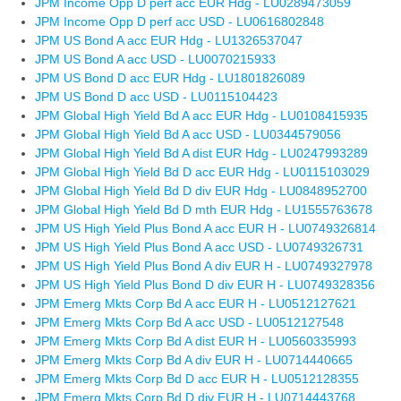
JPM Income Opp D perf acc EUR Hdg - LU0289473059
JPM Income Opp D perf acc USD - LU0616802848
JPM US Bond A acc EUR Hdg - LU1326537047
JPM US Bond A acc USD - LU0070215933
JPM US Bond D acc EUR Hdg - LU1801826089
JPM US Bond D acc USD - LU0115104423
JPM Global High Yield Bd A acc EUR Hdg - LU0108415935
JPM Global High Yield Bd A acc USD - LU0344579056
JPM Global High Yield Bd A dist EUR Hdg - LU0247993289
JPM Global High Yield Bd D acc EUR Hdg - LU0115103029
JPM Global High Yield Bd D div EUR Hdg - LU0848952700
JPM Global High Yield Bd D mth EUR Hdg - LU1555763678
JPM US High Yield Plus Bond A acc EUR H - LU0749326814
JPM US High Yield Plus Bond A acc USD - LU0749326731
JPM US High Yield Plus Bond A div EUR H - LU0749327978
JPM US High Yield Plus Bond D div EUR H - LU0749328356
JPM Emerg Mkts Corp Bd A acc EUR H - LU0512127621
JPM Emerg Mkts Corp Bd A acc USD - LU0512127548
JPM Emerg Mkts Corp Bd A dist EUR H - LU0560335993
JPM Emerg Mkts Corp Bd A div EUR H - LU0714440665
JPM Emerg Mkts Corp Bd D acc EUR H - LU0512128355
JPM Emerg Mkts Corp Bd D div EUR H - LU0714443768