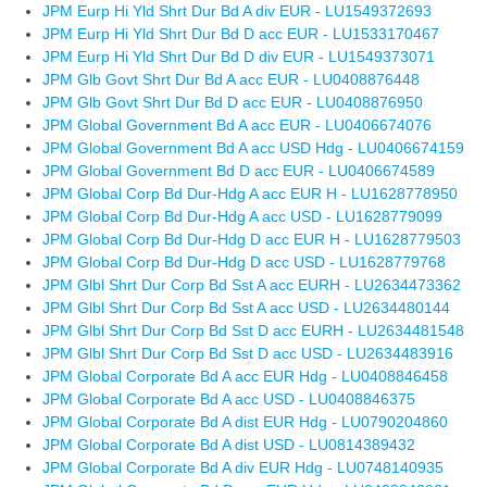
JPM Eurp Hi Yld Shrt Dur Bd A div EUR - LU1549372693
JPM Eurp Hi Yld Shrt Dur Bd D acc EUR - LU1533170467
JPM Eurp Hi Yld Shrt Dur Bd D div EUR - LU1549373071
JPM Glb Govt Shrt Dur Bd A acc EUR - LU0408876448
JPM Glb Govt Shrt Dur Bd D acc EUR - LU0408876950
JPM Global Government Bd A acc EUR - LU0406674076
JPM Global Government Bd A acc USD Hdg - LU0406674159
JPM Global Government Bd D acc EUR - LU0406674589
JPM Global Corp Bd Dur-Hdg A acc EUR H - LU1628778950
JPM Global Corp Bd Dur-Hdg A acc USD - LU1628779099
JPM Global Corp Bd Dur-Hdg D acc EUR H - LU1628779503
JPM Global Corp Bd Dur-Hdg D acc USD - LU1628779768
JPM Glbl Shrt Dur Corp Bd Sst A acc EURH - LU2634473362
JPM Glbl Shrt Dur Corp Bd Sst A acc USD - LU2634480144
JPM Glbl Shrt Dur Corp Bd Sst D acc EURH - LU2634481548
JPM Glbl Shrt Dur Corp Bd Sst D acc USD - LU2634483916
JPM Global Corporate Bd A acc EUR Hdg - LU0408846458
JPM Global Corporate Bd A acc USD - LU0408846375
JPM Global Corporate Bd A dist EUR Hdg - LU0790204860
JPM Global Corporate Bd A dist USD - LU0814389432
JPM Global Corporate Bd A div EUR Hdg - LU0748140935