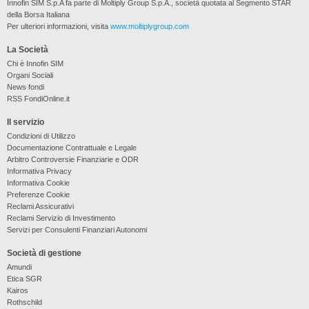
Innofin SIM S.p.A fa parte di Moltiply Group S.p.A., società quotata al Segmento STAR
della Borsa Italiana
Per ulteriori informazioni, visita
www.moltiplygroup.com
La Società
Chi è Innofin SIM
Organi Sociali
News fondi
RSS FondiOnline.it
Il servizio
Condizioni di Utilizzo
Documentazione Contrattuale e Legale
Arbitro Controversie Finanziarie e ODR
Informativa Privacy
Informativa Cookie
Preferenze Cookie
Reclami Assicurativi
Reclami Servizio di Investimento
Servizi per Consulenti Finanziari Autonomi
Società di gestione
Amundi
Etica SGR
Kairos
Rothschild