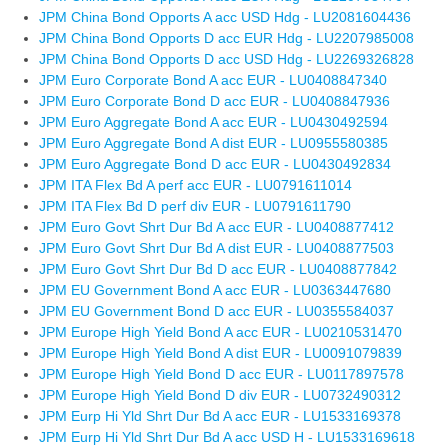
JPM China Bond Opports A acc USD Hdg - LU2081604436
JPM China Bond Opports D acc EUR Hdg - LU2207985008
JPM China Bond Opports D acc USD Hdg - LU2269326828
JPM Euro Corporate Bond A acc EUR - LU0408847340
JPM Euro Corporate Bond D acc EUR - LU0408847936
JPM Euro Aggregate Bond A acc EUR - LU0430492594
JPM Euro Aggregate Bond A dist EUR - LU0955580385
JPM Euro Aggregate Bond D acc EUR - LU0430492834
JPM ITA Flex Bd A perf acc EUR - LU0791611014
JPM ITA Flex Bd D perf div EUR - LU0791611790
JPM Euro Govt Shrt Dur Bd A acc EUR - LU0408877412
JPM Euro Govt Shrt Dur Bd A dist EUR - LU0408877503
JPM Euro Govt Shrt Dur Bd D acc EUR - LU0408877842
JPM EU Government Bond A acc EUR - LU0363447680
JPM EU Government Bond D acc EUR - LU0355584037
JPM Europe High Yield Bond A acc EUR - LU0210531470
JPM Europe High Yield Bond A dist EUR - LU0091079839
JPM Europe High Yield Bond D acc EUR - LU0117897578
JPM Europe High Yield Bond D div EUR - LU0732490312
JPM Eurp Hi Yld Shrt Dur Bd A acc EUR - LU1533169378
JPM Eurp Hi Yld Shrt Dur Bd A acc USD H - LU1533169618