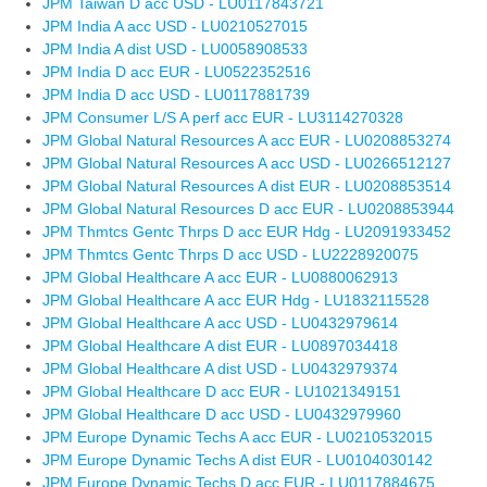
JPM Taiwan D acc USD - LU0117843721
JPM India A acc USD - LU0210527015
JPM India A dist USD - LU0058908533
JPM India D acc EUR - LU0522352516
JPM India D acc USD - LU0117881739
JPM Consumer L/S A perf acc EUR - LU3114270328
JPM Global Natural Resources A acc EUR - LU0208853274
JPM Global Natural Resources A acc USD - LU0266512127
JPM Global Natural Resources A dist EUR - LU0208853514
JPM Global Natural Resources D acc EUR - LU0208853944
JPM Thmtcs Gentc Thrps D acc EUR Hdg - LU2091933452
JPM Thmtcs Gentc Thrps D acc USD - LU2228920075
JPM Global Healthcare A acc EUR - LU0880062913
JPM Global Healthcare A acc EUR Hdg - LU1832115528
JPM Global Healthcare A acc USD - LU0432979614
JPM Global Healthcare A dist EUR - LU0897034418
JPM Global Healthcare A dist USD - LU0432979374
JPM Global Healthcare D acc EUR - LU1021349151
JPM Global Healthcare D acc USD - LU0432979960
JPM Europe Dynamic Techs A acc EUR - LU0210532015
JPM Europe Dynamic Techs A dist EUR - LU0104030142
JPM Europe Dynamic Techs D acc EUR - LU0117884675