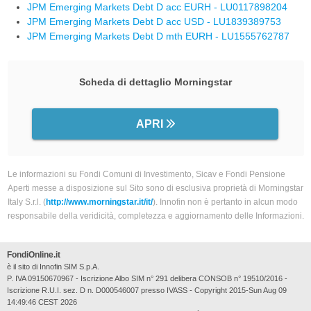
JPM Emerging Markets Debt D acc EURH - LU0117898204
JPM Emerging Markets Debt D acc USD - LU1839389753
JPM Emerging Markets Debt D mth EURH - LU1555762787
Scheda di dettaglio Morningstar
APRI
Le informazioni su Fondi Comuni di Investimento, Sicav e Fondi Pensione
Aperti messe a disposizione sul Sito sono di esclusiva proprietà di Morningstar
Italy S.r.l. (
http://www.morningstar.it/it/
). Innofin non è pertanto in alcun modo
responsabile della veridicità, completezza e aggiornamento delle Informazioni.
FondiOnline.it
è il sito di Innofin SIM S.p.A.
P. IVA 09150670967 - Iscrizione Albo SIM n° 291 delibera CONSOB n° 19510/2016 -
Iscrizione R.U.I. sez. D n. D000546007 presso IVASS - Copyright 2015-Sun Aug 09
14:49:46 CEST 2026