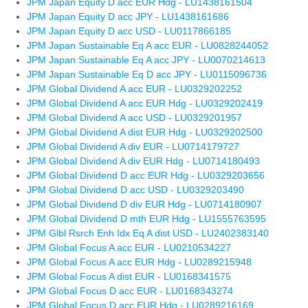
JPM Japan Equity D acc EUR Hdg - LU1438161504
JPM Japan Equity D acc JPY - LU1438161686
JPM Japan Equity D acc USD - LU0117866185
JPM Japan Sustainable Eq A acc EUR - LU0828244052
JPM Japan Sustainable Eq A acc JPY - LU0070214613
JPM Japan Sustainable Eq D acc JPY - LU0115096736
JPM Global Dividend A acc EUR - LU0329202252
JPM Global Dividend A acc EUR Hdg - LU0329202419
JPM Global Dividend A acc USD - LU0329201957
JPM Global Dividend A dist EUR Hdg - LU0329202500
JPM Global Dividend A div EUR - LU0714179727
JPM Global Dividend A div EUR Hdg - LU0714180493
JPM Global Dividend D acc EUR Hdg - LU0329203656
JPM Global Dividend D acc USD - LU0329203490
JPM Global Dividend D div EUR Hdg - LU0714180907
JPM Global Dividend D mth EUR Hdg - LU1555763595
JPM Glbl Rsrch Enh Idx Eq A dist USD - LU2402383140
JPM Global Focus A acc EUR - LU0210534227
JPM Global Focus A acc EUR Hdg - LU0289215948
JPM Global Focus A dist EUR - LU0168341575
JPM Global Focus D acc EUR - LU0168343274
JPM Global Focus D acc EUR Hdg - LU0289216169