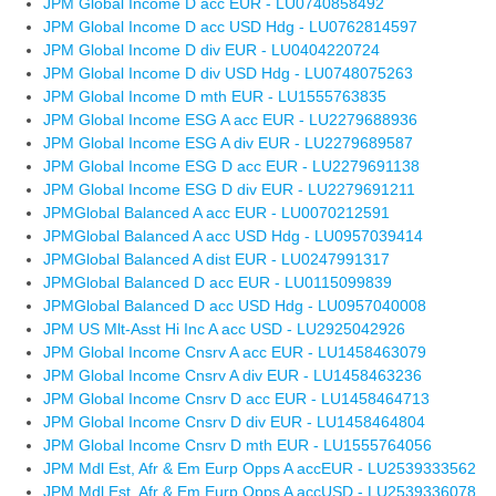
JPM Global Income D acc EUR - LU0740858492
JPM Global Income D acc USD Hdg - LU0762814597
JPM Global Income D div EUR - LU0404220724
JPM Global Income D div USD Hdg - LU0748075263
JPM Global Income D mth EUR - LU1555763835
JPM Global Income ESG A acc EUR - LU2279688936
JPM Global Income ESG A div EUR - LU2279689587
JPM Global Income ESG D acc EUR - LU2279691138
JPM Global Income ESG D div EUR - LU2279691211
JPMGlobal Balanced A acc EUR - LU0070212591
JPMGlobal Balanced A acc USD Hdg - LU0957039414
JPMGlobal Balanced A dist EUR - LU0247991317
JPMGlobal Balanced D acc EUR - LU0115099839
JPMGlobal Balanced D acc USD Hdg - LU0957040008
JPM US Mlt-Asst Hi Inc A acc USD - LU2925042926
JPM Global Income Cnsrv A acc EUR - LU1458463079
JPM Global Income Cnsrv A div EUR - LU1458463236
JPM Global Income Cnsrv D acc EUR - LU1458464713
JPM Global Income Cnsrv D div EUR - LU1458464804
JPM Global Income Cnsrv D mth EUR - LU1555764056
JPM Mdl Est, Afr & Em Eurp Opps A accEUR - LU2539333562
JPM Mdl Est, Afr & Em Eurp Opps A accUSD - LU2539336078