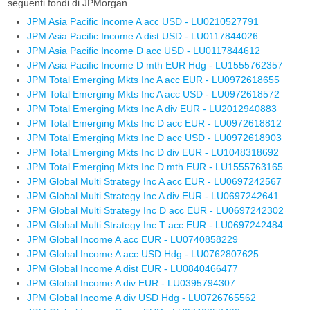
seguenti fondi di JPMorgan.
JPM Asia Pacific Income A acc USD - LU0210527791
JPM Asia Pacific Income A dist USD - LU0117844026
JPM Asia Pacific Income D acc USD - LU0117844612
JPM Asia Pacific Income D mth EUR Hdg - LU1555762357
JPM Total Emerging Mkts Inc A acc EUR - LU0972618655
JPM Total Emerging Mkts Inc A acc USD - LU0972618572
JPM Total Emerging Mkts Inc A div EUR - LU2012940883
JPM Total Emerging Mkts Inc D acc EUR - LU0972618812
JPM Total Emerging Mkts Inc D acc USD - LU0972618903
JPM Total Emerging Mkts Inc D div EUR - LU1048318692
JPM Total Emerging Mkts Inc D mth EUR - LU1555763165
JPM Global Multi Strategy Inc A acc EUR - LU0697242567
JPM Global Multi Strategy Inc A div EUR - LU0697242641
JPM Global Multi Strategy Inc D acc EUR - LU0697242302
JPM Global Multi Strategy Inc T acc EUR - LU0697242484
JPM Global Income A acc EUR - LU0740858229
JPM Global Income A acc USD Hdg - LU0762807625
JPM Global Income A dist EUR - LU0840466477
JPM Global Income A div EUR - LU0395794307
JPM Global Income A div USD Hdg - LU0726765562