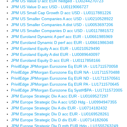
JPM US Value D acc EUR hedged - LU0244270723
JPM US Value D acc USD - LU0119066727
JPM US Small Cap Growth D acc USD - LU0117881226
JPM US Smaller Companies A acc USD - LU0210528922
JPM US Smaller Companies A dist USD - LU0053697206
JPM US Smaller Companies D acc USD - LU0117881572
JPM Euroland Dynamic A perf acc EUR - LU0661985969
JPM Euroland Dynamic D perf acc EUR - LU0661986348
JPM Euroland Equity A acc EUR - LU0210529490
JPM Euroland Equity A dist EUR - LU0089640097
JPM Euroland Equity D acc EUR - LU0117858166
PrivilEdge JPMorgan Eurozone Eq EUR IA - LU1711570058
PrivilEdge JPMorgan Eurozone Eq EUR NA - LU1711570488
PrivilEdge JPMorgan Eurozone Eq EUR ND - LU1711570561
PrivilEdge JPMorgan Eurozone Eq EUR PA - LU1711570645
PrivilEdge JPMorgan Eurozone Eq SystH$PA - LU1711572005
JPM Europe Strategic Div A acc EUR - LU0169527297
JPM Europe Strategic Div A acc USD Hdg - LU0994947355
JPM Europe Strategic Div A div EUR - LU0714182432
JPM Europe Strategic Div D acc EUR - LU0169528261
JPM Europe Strategic Div D div EUR - LU0714182606
JPM Europe Strategic Div D mth EUR Hdg - LU1555763249