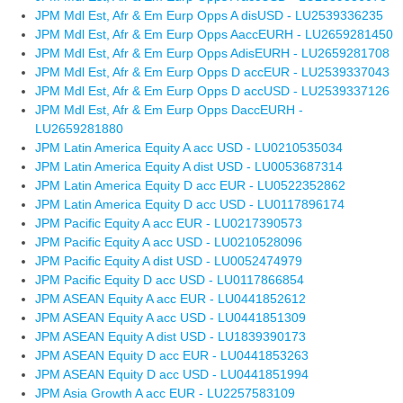
JPM Mdl Est, Afr & Em Eurp Opps A disUSD - LU2539336235
JPM Mdl Est, Afr & Em Eurp Opps AaccEURH - LU2659281450
JPM Mdl Est, Afr & Em Eurp Opps AdisEURH - LU2659281708
JPM Mdl Est, Afr & Em Eurp Opps D accEUR - LU2539337043
JPM Mdl Est, Afr & Em Eurp Opps D accUSD - LU2539337126
JPM Mdl Est, Afr & Em Eurp Opps DaccEURH -
LU2659281880
JPM Latin America Equity A acc USD - LU0210535034
JPM Latin America Equity A dist USD - LU0053687314
JPM Latin America Equity D acc EUR - LU0522352862
JPM Latin America Equity D acc USD - LU0117896174
JPM Pacific Equity A acc EUR - LU0217390573
JPM Pacific Equity A acc USD - LU0210528096
JPM Pacific Equity A dist USD - LU0052474979
JPM Pacific Equity D acc USD - LU0117866854
JPM ASEAN Equity A acc EUR - LU0441852612
JPM ASEAN Equity A acc USD - LU0441851309
JPM ASEAN Equity A dist USD - LU1839390173
JPM ASEAN Equity D acc EUR - LU0441853263
JPM ASEAN Equity D acc USD - LU0441851994
JPM Asia Growth A acc EUR - LU2257583109