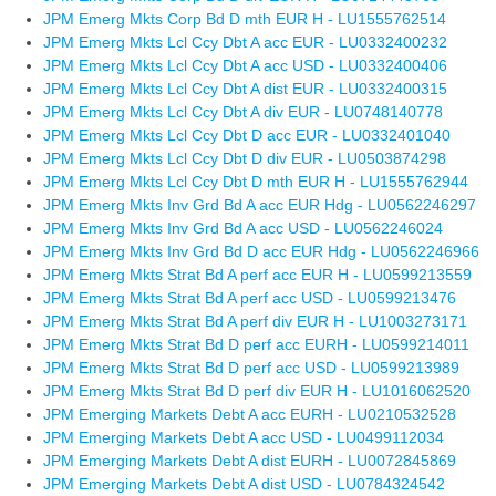
JPM Emerg Mkts Corp Bd D mth EUR H - LU1555762514
JPM Emerg Mkts Lcl Ccy Dbt A acc EUR - LU0332400232
JPM Emerg Mkts Lcl Ccy Dbt A acc USD - LU0332400406
JPM Emerg Mkts Lcl Ccy Dbt A dist EUR - LU0332400315
JPM Emerg Mkts Lcl Ccy Dbt A div EUR - LU0748140778
JPM Emerg Mkts Lcl Ccy Dbt D acc EUR - LU0332401040
JPM Emerg Mkts Lcl Ccy Dbt D div EUR - LU0503874298
JPM Emerg Mkts Lcl Ccy Dbt D mth EUR H - LU1555762944
JPM Emerg Mkts Inv Grd Bd A acc EUR Hdg - LU0562246297
JPM Emerg Mkts Inv Grd Bd A acc USD - LU0562246024
JPM Emerg Mkts Inv Grd Bd D acc EUR Hdg - LU0562246966
JPM Emerg Mkts Strat Bd A perf acc EUR H - LU0599213559
JPM Emerg Mkts Strat Bd A perf acc USD - LU0599213476
JPM Emerg Mkts Strat Bd A perf div EUR H - LU1003273171
JPM Emerg Mkts Strat Bd D perf acc EURH - LU0599214011
JPM Emerg Mkts Strat Bd D perf acc USD - LU0599213989
JPM Emerg Mkts Strat Bd D perf div EUR H - LU1016062520
JPM Emerging Markets Debt A acc EURH - LU0210532528
JPM Emerging Markets Debt A acc USD - LU0499112034
JPM Emerging Markets Debt A dist EURH - LU0072845869
JPM Emerging Markets Debt A dist USD - LU0784324542