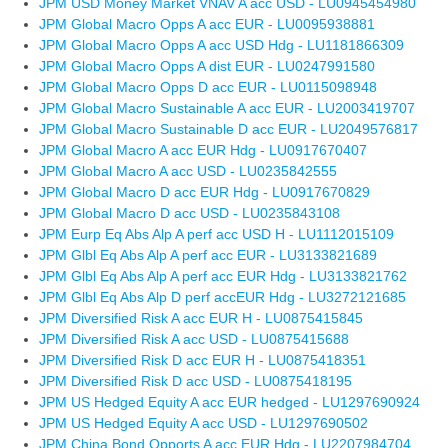
JPM USD Money Market VNAV A acc USD - LU0945454980
JPM Global Macro Opps A acc EUR - LU0095938881
JPM Global Macro Opps A acc USD Hdg - LU1181866309
JPM Global Macro Opps A dist EUR - LU0247991580
JPM Global Macro Opps D acc EUR - LU0115098948
JPM Global Macro Sustainable A acc EUR - LU2003419707
JPM Global Macro Sustainable D acc EUR - LU2049576817
JPM Global Macro A acc EUR Hdg - LU0917670407
JPM Global Macro A acc USD - LU0235842555
JPM Global Macro D acc EUR Hdg - LU0917670829
JPM Global Macro D acc USD - LU0235843108
JPM Eurp Eq Abs Alp A perf acc USD H - LU1112015109
JPM Glbl Eq Abs Alp A perf acc EUR - LU3133821689
JPM Glbl Eq Abs Alp A perf acc EUR Hdg - LU3133821762
JPM Glbl Eq Abs Alp D perf accEUR Hdg - LU3272121685
JPM Diversified Risk A acc EUR H - LU0875415845
JPM Diversified Risk A acc USD - LU0875415688
JPM Diversified Risk D acc EUR H - LU0875418351
JPM Diversified Risk D acc USD - LU0875418195
JPM US Hedged Equity A acc EUR hedged - LU1297690924
JPM US Hedged Equity A acc USD - LU1297690502
JPM China Bond Opports A acc EUR Hdg - LU2207984704