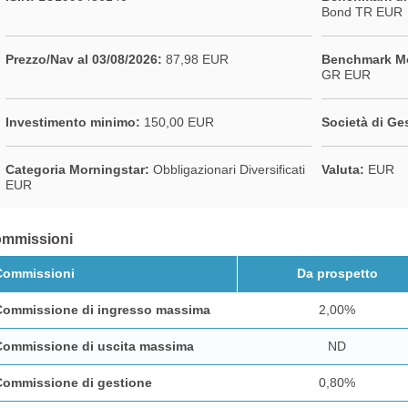
Bond TR EUR
Prezzo/Nav al 03/08/2026:
87,98 EUR
Benchmark Mo
GR EUR
Investimento minimo:
150,00 EUR
Società di Ge
Categoria Morningstar:
Obbligazionari Diversificati
Valuta:
EUR
EUR
mmissioni
Commissioni
Da prospetto
Commissione di ingresso massima
2,00%
Commissione di uscita massima
ND
Commissione di gestione
0,80%