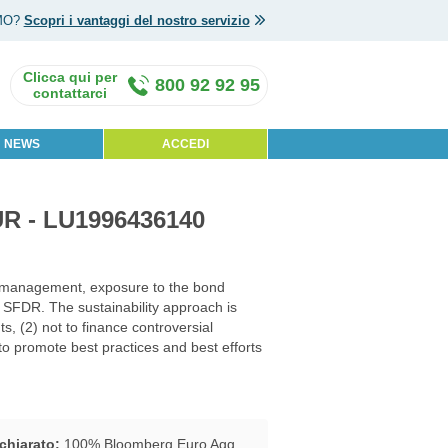
MO?
Scopri i vantaggi del nostro servizio
800 92 92 95
NEWS
ACCEDI
UR - LU1996436140
lio management, exposure to the bond
 SFDR. The sustainability approach is
, (2) not to finance controversial
 to promote best practices and best efforts
chiarato:
100% Bloomberg Euro Agg