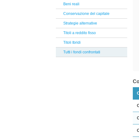
T. Rowe Price
Beni reali
Reclami Assicurativi
M&G investments
Conservazione del capitale
Reclami Servizio di Investimento
Generali
Strategie alternative
Credit Suisse
Titoli a reddito fisso
Albermarle
Titoli Ibridi
Finlabo
Tutti i fondi confrontati
Tendercapital
Jupiter
Muzinich
Co
BNY Mellon
EI Sturdza
Ethenea
Invesco
Zest
Degroof Petercam