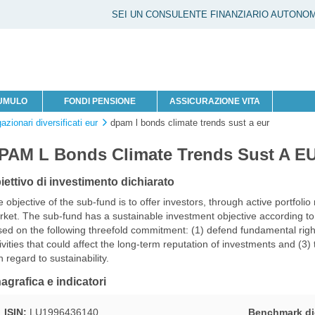
SEI UN CONSULENTE FINANZIARIO AUTONO
CUMULO
FONDI PENSIONE
ASSICURAZIONE VITA
gazionari diversificati eur
dpam l bonds climate trends sust a eur
PAM L Bonds Climate Trends Sust A E
iettivo di investimento dichiarato
 objective of the sub-fund is to offer investors, through active portfo
ket. The sub-fund has a sustainable investment objective according to
ed on the following threefold commitment: (1) defend fundamental rights
ivities that could affect the long-term reputation of investments and (3)
h regard to sustainability.
agrafica e indicatori
ISIN:
LU1996436140
Benchmark di