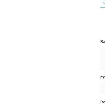
Lemanik
Tutte le Società di Gestione
Ra
E
Re