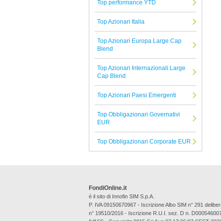
Top performance YTD
Neuberger Berman
Top Azionari Italia
Tutte le Società di Gestione
Top Azionari Europa Large Cap
Blend
Top Azionari Internazionali Large
Cap Blend
Top Azionari Paesi Emergenti
Top Obbligazionari Governativi
EUR
Top Obbligazionari Corporate EUR
FondiOnline.it
è il sito di Innofin SIM S.p.A.
P. IVA 09150670967 - Iscrizione Albo SIM n° 291 deli
n° 19510/2016 - Iscrizione R.U.I. sez. D n. D00054600