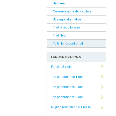
Goldman Sachs
Beni reali
Reclami Assicurativi
PIMCO
Conservazione del capitale
Reclami Servizio di Investimento
European & Global
Strategie alternative
Alkimis SGR
Titoli a reddito fisso
Capital Group
Titoli Ibridi
Aberdeen
Tutti i fondi confrontati
Bnp Paribas AM
FONDI IN EVIDENZA
Janus Henderson
Columbia Threadneedle
Fondi a 5 stelle
EAST CAPITAL
Top performance 1 anno
Swisscanto
Top performance 3 anni
UBP
Top performance 5 anni
Atomo SICAV
Oddo Meriten
Migliori rendimenti a 1 mese
RBC Bluebay