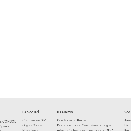
La Società
Il servizio
Soci
Chi è Innofin SIM
Condizioni di Utilizzo
Amu
bera CONSOB
Organi Sociali
Documentazione Contrattuale e Legale
Etic
7 presso
News fondi
Arbitro Controversie Finanziarie e ODR
Kair