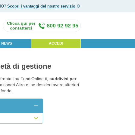
MO?
Scopri i vantaggi del nostro servizio
800 92 92 95
NEWS
ACCEDI
ietà di gestione
rontati su FondiOnline.it,
suddivisi per
zionari Altro e, se desideri avere ulteriori
 fondo.