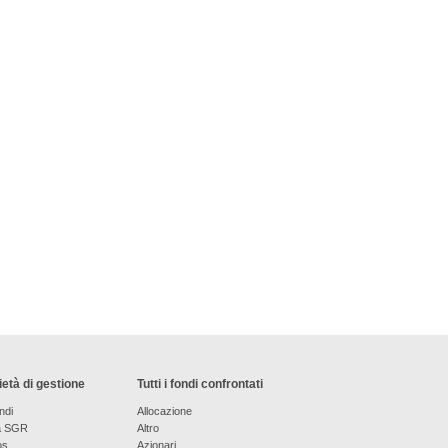
età di gestione
Tutti i fondi confrontati
ndi
Allocazione
a SGR
Altro
os
Azionari