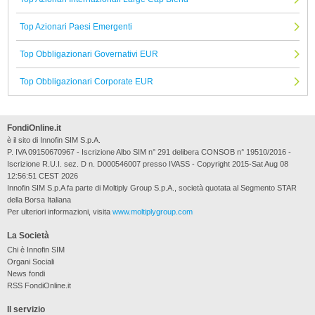
Top Azionari Paesi Emergenti
Top Obbligazionari Governativi EUR
Top Obbligazionari Corporate EUR
FondiOnline.it
è il sito di Innofin SIM S.p.A.
P. IVA 09150670967 - Iscrizione Albo SIM n° 291 delibera CONSOB n° 19510/2016 -
Iscrizione R.U.I. sez. D n. D000546007 presso IVASS - Copyright 2015-Sat Aug 08
12:56:51 CEST 2026
Innofin SIM S.p.A fa parte di Moltiply Group S.p.A., società quotata al Segmento STAR
della Borsa Italiana
Per ulteriori informazioni, visita
www.moltiplygroup.com
La Società
Chi è Innofin SIM
Organi Sociali
News fondi
RSS FondiOnline.it
Il servizio