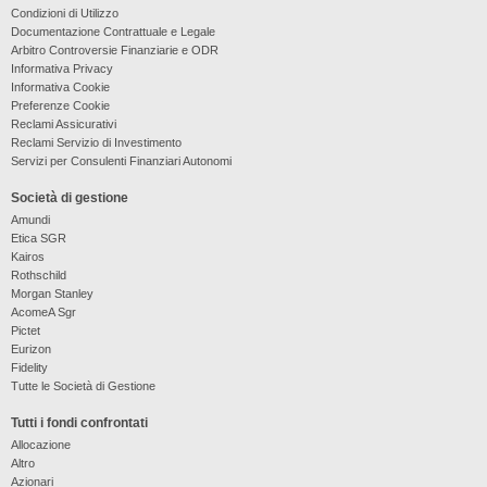
Condizioni di Utilizzo
Documentazione Contrattuale e Legale
Arbitro Controversie Finanziarie e ODR
Informativa Privacy
Informativa Cookie
Preferenze Cookie
Reclami Assicurativi
Reclami Servizio di Investimento
Servizi per Consulenti Finanziari Autonomi
Società di gestione
Amundi
Etica SGR
Kairos
Rothschild
Morgan Stanley
AcomeA Sgr
Pictet
Eurizon
Fidelity
Tutte le Società di Gestione
Tutti i fondi confrontati
Allocazione
Altro
Azionari