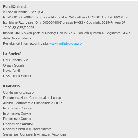
FondiOnline.it
è il sito di Innofin SIM S.p.A.
P. IVA 09150670967 - Iscrizione Albo SIM n° 291 delibera CONSOB n° 19510/2016 -
Iscrizione R.U.I. sez. D n. D000546007 presso IVASS - Copyright 2015-Fri Aug 07
17:00:32 CEST 2026
Innofin SIM S.p.A fa parte di Moltiply Group S.p.A., società quotata al Segmento STAR
della Borsa Italiana
Per ulteriori informazioni, visita
www.moltiplygroup.com
La Società
Chi è Innofin SIM
Organi Sociali
News fondi
RSS FondiOnline.it
Il servizio
Condizioni di Utilizzo
Documentazione Contrattuale e Legale
Arbitro Controversie Finanziarie e ODR
Informativa Privacy
Informativa Cookie
Preferenze Cookie
Reclami Assicurativi
Reclami Servizio di Investimento
Servizi per Consulenti Finanziari Autonomi