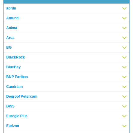
abrdn
Amundi
Anima
Arca
BG
BlackRock
BlueBay
BNP Paribas
Candriam
Degroof Petercam
DWS
Euregio Plus
Eurizon