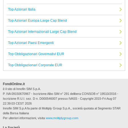
Top Azionari Italia
Top Azionari Europa Large Cap Blend
Top Azionari Internazionali Large Cap Blend
Top Azionari Paesi Emergenti
Top Obbligazionari Governativi EUR
Top Obbligazionari Corporate EUR
FondiOnline.it
è il sito di Innofin SIM S.p.A.
P. IVA 09150670967 - Iscrizione Albo SIM n° 291 delibera CONSOB n° 19510/2016 -
Iscrizione R.U.I. sez. D n. D000546007 presso IVASS - Copyright 2015-Fri Aug 07
22:39:03 CEST 2026
Innofin SIM S.p.A fa parte di Moltiply Group S.p.A., società quotata al Segmento STAR
della Borsa Italiana
Per ulteriori informazioni, visita
www.moltiplygroup.com
La Società