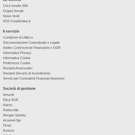
Chi è Innofin SIM
Organi Sociali
News fondi
RSS FondiOnline.it
Il servizio
Condizioni di Utilizzo
Documentazione Contrattuale e Legale
Arbitro Controversie Finanziarie e ODR
Informativa Privacy
Informativa Cookie
Preferenze Cookie
Reclami Assicurativi
Reclami Servizio di Investimento
Servizi per Consulenti Finanziari Autonomi
Società di gestione
Amundi
Etica SGR
Kairos
Rothschild
Morgan Stanley
AcomeA Sgr
Pictet
Eurizon