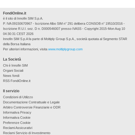
FondiOnline.it
è il sito di Innofin SIM S.p.A.
P. IVA 09150670967 - Iscrizione Albo SIM n° 291 delibera CONSOB n° 19510/2016 -
Iscrizione R.U.I. sez. D n. D000546007 presso IVASS - Copyright 2015-Mon Aug 10
04:30:31 CEST 2026
Innofin SIM S.p.A fa parte di Moltiply Group S.p.A., società quotata al Segmento STAR
della Borsa Italiana
Per ulteriori informazioni, visita
www.moltiplygroup.com
La Società
Chi è Innofin SIM
Organi Sociali
News fondi
RSS FondiOnline.it
Il servizio
Condizioni di Utilizzo
Documentazione Contrattuale e Legale
Arbitro Controversie Finanziarie e ODR
Informativa Privacy
Informativa Cookie
Preferenze Cookie
Reclami Assicurativi
Reclami Servizio di Investimento