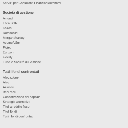
Servizi per Consulenti Finanziari Autonomi
Società di gestione
Amundi
Etica SGR
Kairos
Rothschild
Morgan Stanley
AcomeA Sgr
Pictet
Eurizon
Fidelity
Tutte le Società di Gestione
Tutti i fondi confrontati
Allocazione
Altro
Azionari
Beni reali
Conservazione del capitale
Strategie alternative
Titoli a reddito fisso
Titoli Ibridi
Tutti i fondi confrontati