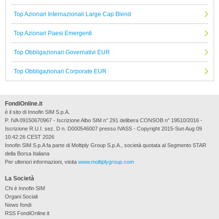
Top Azionari Internazionali Large Cap Blend
Top Azionari Paesi Emergenti
Top Obbligazionari Governativi EUR
Top Obbligazionari Corporate EUR
FondiOnline.it
è il sito di Innofin SIM S.p.A.
P. IVA 09150670967 - Iscrizione Albo SIM n° 291 delibera CONSOB n° 19510/2016 -
Iscrizione R.U.I. sez. D n. D000546007 presso IVASS - Copyright 2015-Sun Aug 09
10:42:26 CEST 2026
Innofin SIM S.p.A fa parte di Moltiply Group S.p.A., società quotata al Segmento STAR
della Borsa Italiana
Per ulteriori informazioni, visita
www.moltiplygroup.com
La Società
Chi è Innofin SIM
Organi Sociali
News fondi
RSS FondiOnline.it