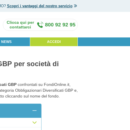
MO?
Scopri i vantaggi del nostro servizio
800 92 92 95
NEWS
ACCEDI
 GBP per società di
icati GBP
confrontati su FondiOnline.it,
ategoria Obbligazionari Diversificati GBP e,
otto cliccando sul nome del fondo.