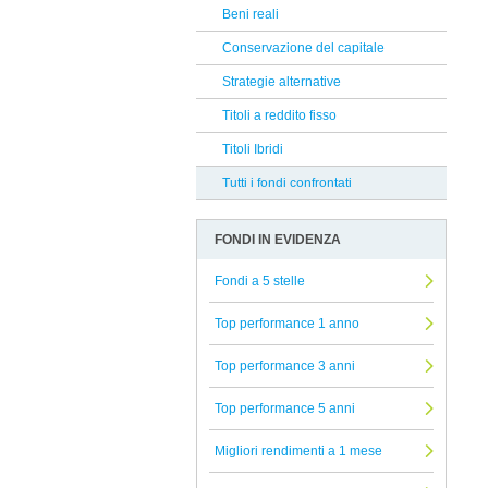
Infusive Fund
Beni reali
Reclami Assicurativi
Mediobanca
Conservazione del capitale
Reclami Servizio di Investimento
Jupiter
Strategie alternative
Muzinich
Titoli a reddito fisso
Bantleon
Titoli Ibridi
Soprarno SGR
Tutti i fondi confrontati
Alliance Bernstein
FONDI IN EVIDENZA
Rothschild
Amundi
Fondi a 5 stelle
EFG
Top performance 1 anno
Eurizon
Top performance 3 anni
Degroof Petercam
Top performance 5 anni
Columbia Threadneedle
Ethenea
Migliori rendimenti a 1 mese
8a+