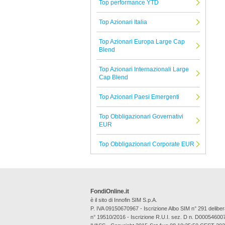
Top performance YTD
Morgan Stanley
Top Azionari Italia
Tutte le Società di Gestione
Top Azionari Europa Large Cap
Blend
Top Azionari Internazionali Large
Cap Blend
Top Azionari Paesi Emergenti
Top Obbligazionari Governativi
EUR
Top Obbligazionari Corporate EUR
FondiOnline.it
è il sito di Innofin SIM S.p.A.
P. IVA 09150670967 - Iscrizione Albo SIM n° 291 deli
n° 19510/2016 - Iscrizione R.U.I. sez. D n. D00054600