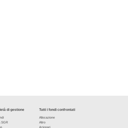
età di gestione
Tutti i fondi confrontati
ndi
Allocazione
a SGR
Altro
os
Azionari