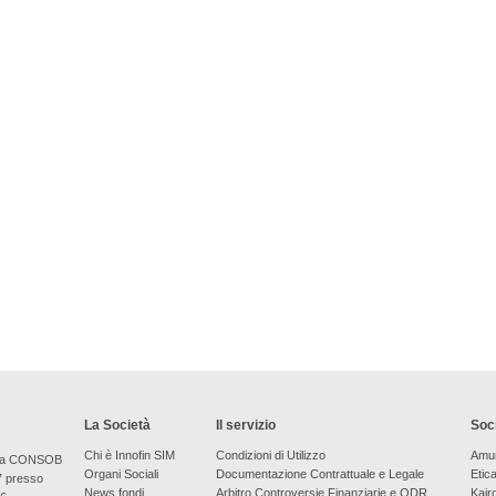
La Società
Il servizio
Soci
Chi è Innofin SIM
Condizioni di Utilizzo
Amu
bera CONSOB
Organi Sociali
Documentazione Contrattuale e Legale
Etic
7 presso
News fondi
Arbitro Controversie Finanziarie e ODR
Kair