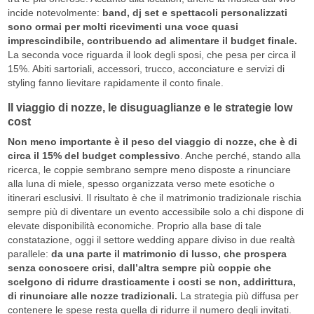
incide notevolmente:
band, dj set e spettacoli personalizzati
sono ormai per molti ricevimenti una voce quasi
imprescindibile, contribuendo ad alimentare il budget finale.
La seconda voce riguarda il look degli sposi, che pesa per circa il
15%. Abiti sartoriali, accessori, trucco, acconciature e servizi di
styling fanno lievitare rapidamente il conto finale.
Il viaggio di nozze, le disuguaglianze e le strategie low
cost
Non meno importante è il peso del viaggio di nozze, che è di
circa il 15% del budget complessivo
. Anche perché, stando alla
ricerca, le coppie sembrano sempre meno disposte a rinunciare
alla luna di miele, spesso organizzata verso mete esotiche o
itinerari esclusivi. Il risultato è che il matrimonio tradizionale rischia
sempre più di diventare un evento accessibile solo a chi dispone di
elevate disponibilità economiche. Proprio alla base di tale
constatazione, oggi il settore wedding appare diviso in due realtà
parallele:
da una parte il matrimonio di lusso, che prospera
senza conoscere crisi, dall’altra sempre più coppie che
scelgono di ridurre drasticamente i costi se non, addirittura,
di rinunciare alle nozze tradizionali.
La strategia più diffusa per
contenere le spese resta quella di ridurre il numero degli invitati.