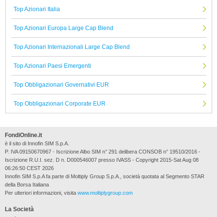
Top Azionari Italia
Top Azionari Europa Large Cap Blend
Top Azionari Internazionali Large Cap Blend
Top Azionari Paesi Emergenti
Top Obbligazionari Governativi EUR
Top Obbligazionari Corporate EUR
FondiOnline.it
è il sito di Innofin SIM S.p.A.
P. IVA 09150670967 - Iscrizione Albo SIM n° 291 delibera CONSOB n° 19510/2016 -
Iscrizione R.U.I. sez. D n. D000546007 presso IVASS - Copyright 2015-Sat Aug 08
06:26:50 CEST 2026
Innofin SIM S.p.A fa parte di Moltiply Group S.p.A., società quotata al Segmento STAR
della Borsa Italiana
Per ulteriori informazioni, visita
www.moltiplygroup.com
La Società