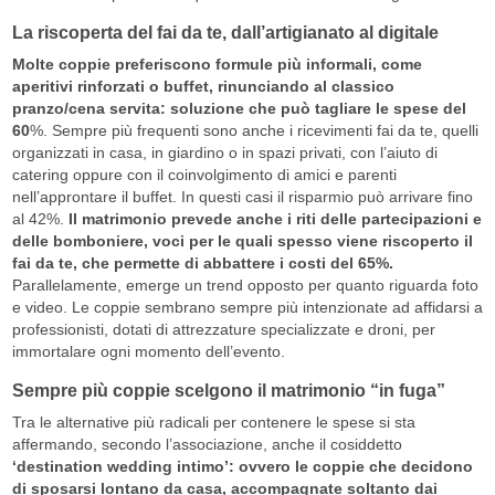
La riscoperta del fai da te, dall’artigianato al digitale
Molte coppie preferiscono formule più informali, come
aperitivi rinforzati o buffet, rinunciando al classico
pranzo/cena servita: soluzione che può tagliare le spese del
60
%. Sempre più frequenti sono anche i ricevimenti fai da te, quelli
organizzati in casa, in giardino o in spazi privati, con l’aiuto di
catering oppure con il coinvolgimento di amici e parenti
nell’approntare il buffet. In questi casi il risparmio può arrivare fino
al 42%.
Il matrimonio prevede anche i riti delle partecipazioni e
delle bomboniere, voci per le quali spesso viene riscoperto il
fai da te, che permette di abbattere i costi del 65%.
Parallelamente, emerge un trend opposto per quanto riguarda foto
e video. Le coppie sembrano sempre più intenzionate ad affidarsi a
professionisti, dotati di attrezzature specializzate e droni, per
immortalare ogni momento dell’evento.
Sempre più coppie scelgono il matrimonio “in fuga”
Tra le alternative più radicali per contenere le spese si sta
affermando, secondo l’associazione, anche il cosiddetto
‘destination wedding intimo’: ovvero le coppie che decidono
di sposarsi lontano da casa, accompagnate soltanto dai