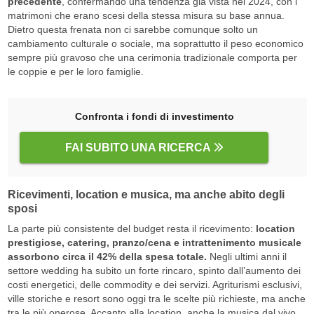
precedente
, confermando una tendenza già vista nel 2024, con i
matrimoni che erano scesi della stessa misura su base annua.
Dietro questa frenata non ci sarebbe comunque solto un
cambiamento culturale o sociale, ma soprattutto il peso economico
sempre più gravoso che una cerimonia tradizionale comporta per
le coppie e per le loro famiglie.
Confronta i fondi di investimento
FAI SUBITO UNA RICERCA
Ricevimenti, location e musica, ma anche abito degli
sposi
La parte più consistente del budget resta il ricevimento:
location
prestigiose, catering, pranzo/cena e intrattenimento musicale
assorbono circa il 42% della spesa totale.
Negli ultimi anni il
settore wedding ha subito un forte rincaro, spinto dall’aumento dei
costi energetici, delle commodity e dei servizi. Agriturismi esclusivi,
ville storiche e resort sono oggi tra le scelte più richieste, ma anche
tra le più onerose. Accanto alla location, anche la musica dal vivo