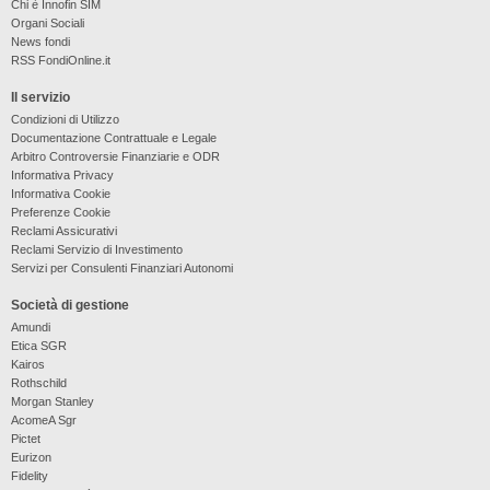
Chi è Innofin SIM
Organi Sociali
News fondi
RSS FondiOnline.it
Il servizio
Condizioni di Utilizzo
Documentazione Contrattuale e Legale
Arbitro Controversie Finanziarie e ODR
Informativa Privacy
Informativa Cookie
Preferenze Cookie
Reclami Assicurativi
Reclami Servizio di Investimento
Servizi per Consulenti Finanziari Autonomi
Società di gestione
Amundi
Etica SGR
Kairos
Rothschild
Morgan Stanley
AcomeA Sgr
Pictet
Eurizon
Fidelity