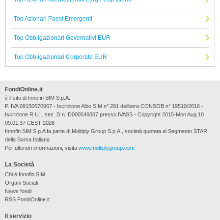
Top Azionari Paesi Emergenti
Top Obbligazionari Governativi EUR
Top Obbligazionari Corporate EUR
FondiOnline.it
è il sito di Innofin SIM S.p.A.
P. IVA 09150670967 - Iscrizione Albo SIM n° 291 delibera CONSOB n° 19510/2016 -
Iscrizione R.U.I. sez. D n. D000546007 presso IVASS - Copyright 2015-Mon Aug 10
09:01:37 CEST 2026
Innofin SIM S.p.A fa parte di Moltiply Group S.p.A., società quotata al Segmento STAR
della Borsa Italiana
Per ulteriori informazioni, visita
www.moltiplygroup.com
La Società
Chi è Innofin SIM
Organi Sociali
News fondi
RSS FondiOnline.it
Il servizio