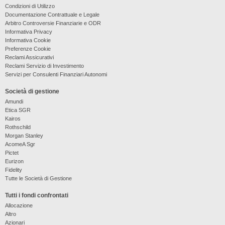
Condizioni di Utilizzo
Documentazione Contrattuale e Legale
Arbitro Controversie Finanziarie e ODR
Informativa Privacy
Informativa Cookie
Preferenze Cookie
Reclami Assicurativi
Reclami Servizio di Investimento
Servizi per Consulenti Finanziari Autonomi
Società di gestione
Amundi
Etica SGR
Kairos
Rothschild
Morgan Stanley
AcomeA Sgr
Pictet
Eurizon
Fidelity
Tutte le Società di Gestione
Tutti i fondi confrontati
Allocazione
Altro
Azionari