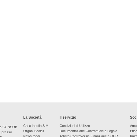
La Società
Il servizio
Soci
Chi è Innofin SIM
Condizioni di Utilizzo
Amu
bera CONSOB
Organi Sociali
Documentazione Contrattuale e Legale
Etic
7 presso
News fondi
Arbitro Controversie Finanziarie e ODR
Kair