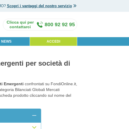
MO?
Scopri i vantaggi del nostro servizio
800 92 92 95
NEWS
ACCEDI
mergenti per società di
ati Emergenti
confrontati su FondiOnline.it,
ategoria Bilanciati Globali Mercati
a scheda prodotto cliccando sul nome del