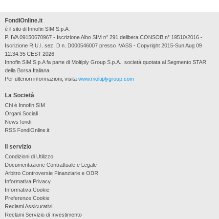
FondiOnline.it
è il sito di Innofin SIM S.p.A.
P. IVA 09150670967 - Iscrizione Albo SIM n° 291 delibera CONSOB n° 19510/2016 -
Iscrizione R.U.I. sez. D n. D000546007 presso IVASS - Copyright 2015-Sun Aug 09
12:34:35 CEST 2026
Innofin SIM S.p.A fa parte di Moltiply Group S.p.A., società quotata al Segmento STAR
della Borsa Italiana
Per ulteriori informazioni, visita
www.moltiplygroup.com
La Società
Chi è Innofin SIM
Organi Sociali
News fondi
RSS FondiOnline.it
Il servizio
Condizioni di Utilizzo
Documentazione Contrattuale e Legale
Arbitro Controversie Finanziarie e ODR
Informativa Privacy
Informativa Cookie
Preferenze Cookie
Reclami Assicurativi
Reclami Servizio di Investimento