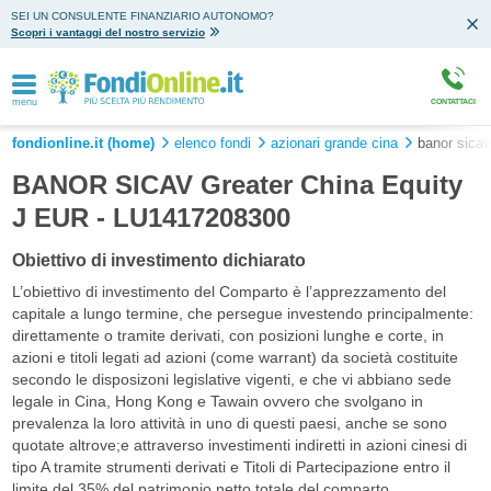
SEI UN CONSULENTE FINANZIARIO AUTONOMO?
Scopri i vantaggi del nostro servizio
menu
CONTATTACI
fondionline.it (home)
elenco fondi
azionari grande cina
banor sicav
BANOR SICAV Greater China Equity
J EUR - LU1417208300
Obiettivo di investimento dichiarato
L’obiettivo di investimento del Comparto è l’apprezzamento del
capitale a lungo termine, che persegue investendo principalmente:
direttamente o tramite derivati, con posizioni lunghe e corte, in
azioni e titoli legati ad azioni (come warrant) da società costituite
secondo le disposizoni legislative vigenti, e che vi abbiano sede
legale in Cina, Hong Kong e Tawain ovvero che svolgano in
prevalenza la loro attività in uno di questi paesi, anche se sono
quotate altrove;e attraverso investimenti indiretti in azioni cinesi di
tipo A tramite strumenti derivati e Titoli di Partecipazione entro il
limite del 35% del patrimonio netto totale del comparto.