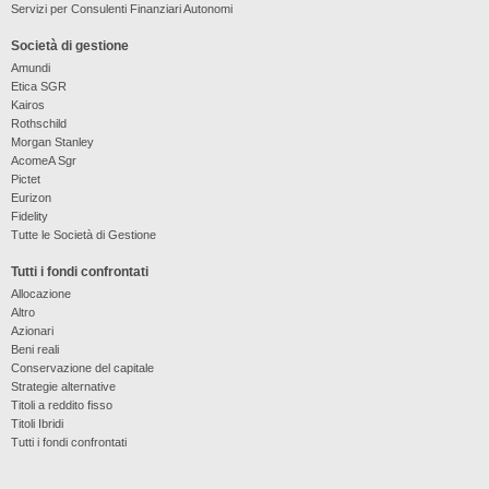
Servizi per Consulenti Finanziari Autonomi
Società di gestione
Amundi
Etica SGR
Kairos
Rothschild
Morgan Stanley
AcomeA Sgr
Pictet
Eurizon
Fidelity
Tutte le Società di Gestione
Tutti i fondi confrontati
Allocazione
Altro
Azionari
Beni reali
Conservazione del capitale
Strategie alternative
Titoli a reddito fisso
Titoli Ibridi
Tutti i fondi confrontati