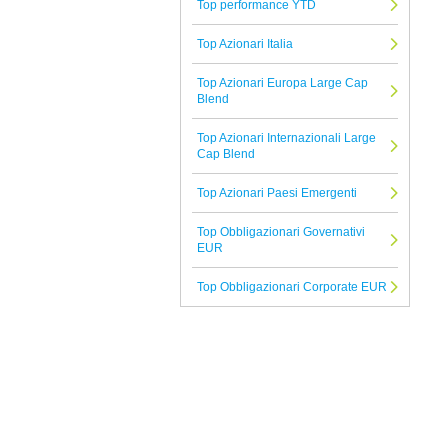
Top performance YTD
J.P. Morgan
Top Azionari Italia
Tutte le Società di Gestione
Top Azionari Europa Large Cap
Blend
Top Azionari Internazionali Large
Cap Blend
Top Azionari Paesi Emergenti
Top Obbligazionari Governativi
EUR
Top Obbligazionari Corporate EUR