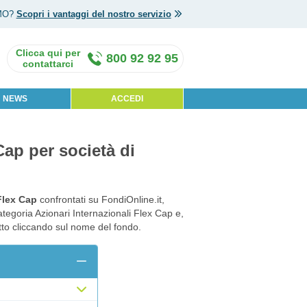
MO?
Scopri i vantaggi del nostro servizio
800 92 92 95
NEWS
ACCEDI
 Cap per società di
 Flex Cap
confrontati su FondiOnline.it,
ategoria Azionari Internazionali Flex Cap e,
otto cliccando sul nome del fondo.