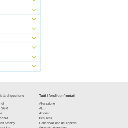
età di gestione
Tutti i fondi confrontati
ndi
Allocazione
a SGR
Altro
os
Azionari
schild
Beni reali
an Stanley
Conservazione del capitale
meA Sgr
Strategie alternative