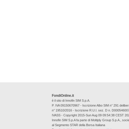
FondiOnline.it
è il sito di Innofin SIM S.p.A.
P. IVA 09150670967 - Iscrizione Albo SIM n° 291 deli
n° 19510/2016 - Iscrizione R.U.I. sez. D n. D00054600
IVASS - Copyright 2015-Sun Aug 09 09:54:38 CEST 20
Innofin SIM S.p.A fa parte di Moltiply Group S.p.A., soci
al Segmento STAR della Borsa Italiana