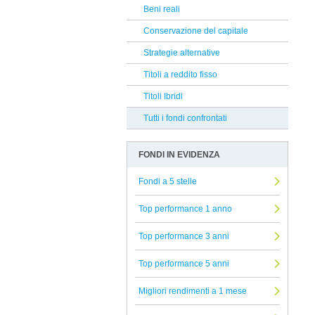
Nord Est
Beni reali
Reclami Assicurativi
Nordea
Conservazione del capitale
Reclami Servizio di Investimento
Vontobel
Strategie alternative
Natixis
Titoli a reddito fisso
AcomeA Sgr
Titoli Ibridi
Edmond De Rothschild AM
Tutti i fondi confrontati
UBS
FONDI IN EVIDENZA
Infusive Fund
Bantleon
Fondi a 5 stelle
Sarasin
Top performance 1 anno
Capital Group
Top performance 3 anni
Aviva
Top performance 5 anni
Albermarle
Corner
Migliori rendimenti a 1 mese
MFS