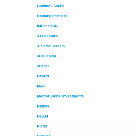
Goldman Sachs
Hosking Partners
IMPact SGR
J O Hambro
J. Safra Sarasin
JCI Capital
Jupiter
Lazard
M&G
Mercer Global Investments
Natixis
NEAM
Pictet