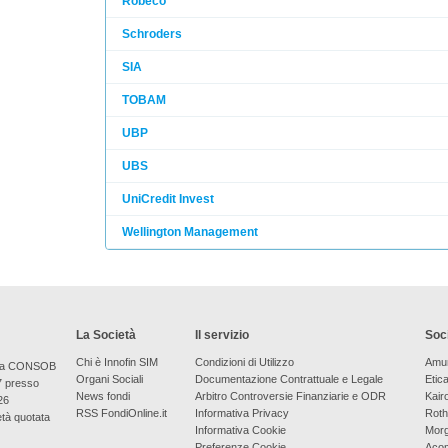
Robeco
Schroders
SIA
TOBAM
UBP
UBS
UniCredit Invest
Wellington Management
La Società
Il servizio
Soci
Chi è Innofin SIM
Condizioni di Utilizzo
Amu
bera CONSOB
Organi Sociali
Documentazione Contrattuale e Legale
Etic
7 presso
News fondi
Arbitro Controversie Finanziarie e ODR
Kair
26
RSS FondiOnline.it
Informativa Privacy
Roth
età quotata
Informativa Cookie
Morg
Preferenze Cookie
Aco