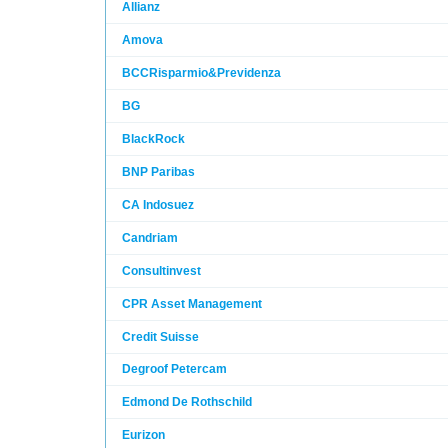
Allianz
Amova
BCCRisparmio&Previdenza
BG
BlackRock
BNP Paribas
CA Indosuez
Candriam
Consultinvest
CPR Asset Management
Credit Suisse
Degroof Petercam
Edmond De Rothschild
Eurizon