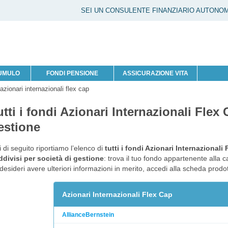
SEI UN CONSULENTE FINANZIARIO AUTONO
CUMULO
FONDI PENSIONE
ASSICURAZIONE VITA
 azionari internazionali flex cap
utti i fondi Azionari Internazionali Flex
estione
 di seguito riportiamo l’elenco di
tutti i fondi Azionari Internazionali
divisi per società di gestione
: trova il tuo fondo appartenente alla c
desideri avere ulteriori informazioni in merito, accedi alla scheda prod
Azionari Internazionali Flex Cap
AllianceBernstein