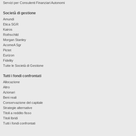
Servizi per Consulenti Finanziari Autonomi
Società di gestione
Amundi
Etica SGR
Kairos
Rothschild
Morgan Stanley
AcomeA Sgr
Pictet
Eurizon
Fidelity
Tutte le Società di Gestione
Tutti i fondi confrontati
Allocazione
Altro
Azionari
Beni reali
Conservazione del capitale
Strategie alternative
Titoli a reddito fisso
Titoli Ibridi
Tutti i fondi confrontati