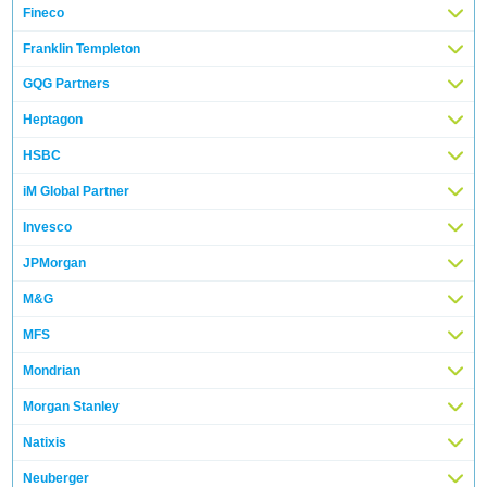
Fineco
Franklin Templeton
GQG Partners
Heptagon
HSBC
iM Global Partner
Invesco
JPMorgan
M&G
MFS
Mondrian
Morgan Stanley
Natixis
Neuberger