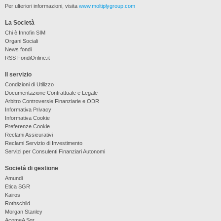
Per ulteriori informazioni, visita
www.moltiplygroup.com
La Società
Chi è Innofin SIM
Organi Sociali
News fondi
RSS FondiOnline.it
Il servizio
Condizioni di Utilizzo
Documentazione Contrattuale e Legale
Arbitro Controversie Finanziarie e ODR
Informativa Privacy
Informativa Cookie
Preferenze Cookie
Reclami Assicurativi
Reclami Servizio di Investimento
Servizi per Consulenti Finanziari Autonomi
Società di gestione
Amundi
Etica SGR
Kairos
Rothschild
Morgan Stanley
AcomeA Sgr