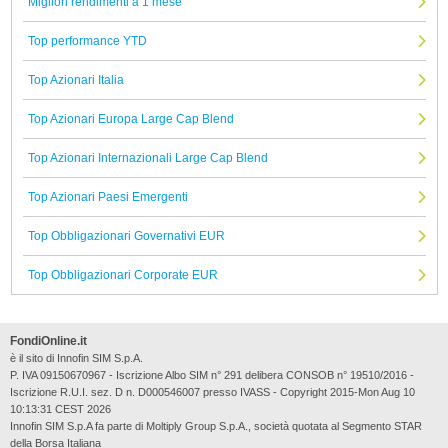
Migliori rendimenti a 1 mese
Top performance YTD
Top Azionari Italia
Top Azionari Europa Large Cap Blend
Top Azionari Internazionali Large Cap Blend
Top Azionari Paesi Emergenti
Top Obbligazionari Governativi EUR
Top Obbligazionari Corporate EUR
FondiOnline.it
è il sito di Innofin SIM S.p.A.
P. IVA 09150670967 - Iscrizione Albo SIM n° 291 delibera CONSOB n° 19510/2016 -
Iscrizione R.U.I. sez. D n. D000546007 presso IVASS - Copyright 2015-Mon Aug 10
10:13:31 CEST 2026
Innofin SIM S.p.A fa parte di Moltiply Group S.p.A., società quotata al Segmento STAR
della Borsa Italiana