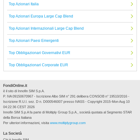
Top Azionari Italia
Top Azionari Europa Large Cap Blend
Top Azionari Internazionali Large Cap Blend
Top Azionari Paesi Emergenti
Top Obbligazionari Governativi EUR
Top Obbligazionari Corporate EUR
FondiOnline.it
è il sito di Innofin SIM S.p.A.
P. IVA 09150670967 - Iscrizione Albo SIM n° 291 delibera CONSOB n° 19510/2016 -
Iscrizione R.U.I. sez. D n. D000546007 presso IVASS - Copyright 2015-Mon Aug 10
04:22:36 CEST 2026
Innofin SIM S.p.A fa parte di Moltiply Group S.p.A., società quotata al Segmento STAR
della Borsa Italiana
Per ulteriori informazioni, visita
www.moltiplygroup.com
La Società
Chi è Innofin SIM