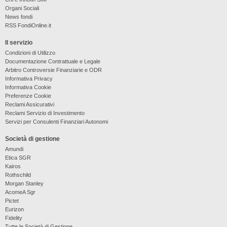
Organi Sociali
News fondi
RSS FondiOnline.it
Il servizio
Condizioni di Utilizzo
Documentazione Contrattuale e Legale
Arbitro Controversie Finanziarie e ODR
Informativa Privacy
Informativa Cookie
Preferenze Cookie
Reclami Assicurativi
Reclami Servizio di Investimento
Servizi per Consulenti Finanziari Autonomi
Società di gestione
Amundi
Etica SGR
Kairos
Rothschild
Morgan Stanley
AcomeA Sgr
Pictet
Eurizon
Fidelity
Tutte le Società di Gestione