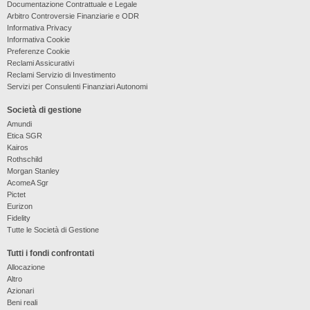
Documentazione Contrattuale e Legale
Arbitro Controversie Finanziarie e ODR
Informativa Privacy
Informativa Cookie
Preferenze Cookie
Reclami Assicurativi
Reclami Servizio di Investimento
Servizi per Consulenti Finanziari Autonomi
Società di gestione
Amundi
Etica SGR
Kairos
Rothschild
Morgan Stanley
AcomeA Sgr
Pictet
Eurizon
Fidelity
Tutte le Società di Gestione
Tutti i fondi confrontati
Allocazione
Altro
Azionari
Beni reali