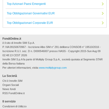
Top Azionari Paesi Emergenti
Top Obbligazionari Governativi EUR
Top Obbligazionari Corporate EUR
FondiOnline.it
è il sito di Innofin SIM S.p.A.
P. IVA 09150670967 - Iscrizione Albo SIM n° 291 delibera CONSOB n° 19510/2016 -
Iscrizione R.U.I. sez. D n. D000546007 presso IVASS - Copyright 2015-Sun Aug 09
02:48:13 CEST 2026
Innofin SIM S.p.A fa parte di Moltiply Group S.p.A., società quotata al Segmento STAR
della Borsa Italiana
Per ulteriori informazioni, visita
www.moltiplygroup.com
La Società
Chi è Innofin SIM
Organi Sociali
News fondi
RSS FondiOnline.it
Il servizio
Condizioni di Utilizzo